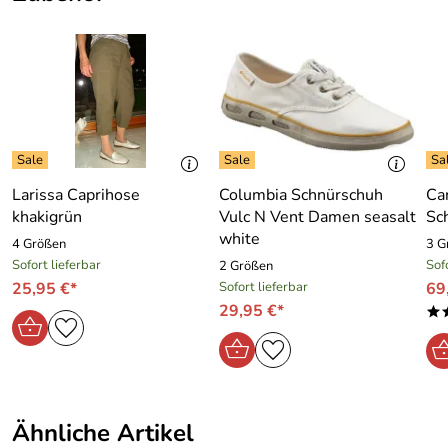
Hersteller: Scoretex GmbH, Bräunleinsberg 16 91242
Ottensoos, sales@scoretex.com
Larissa Caprihose
Columbia Schnürschuh
Ca
khakigrün
Vulc N Vent Damen seasalt
Sc
white
4 Größen
3 G
Sofort lieferbar
Sof
2 Größen
25,95 €*
Sofort lieferbar
69
29,95 €*
*
Ähnliche Artikel