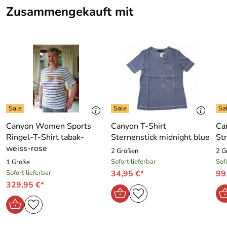
Zusammengekauft mit
Canyon Women Sports
Canyon T-Shirt
Ca
Ringel-T-Shirt tabak-
Sternenstick midnight blue
St
weiss-rose
2 Größen
2 G
Sofort lieferbar
Sof
1 Größe
Sofort lieferbar
34,95 €*
99
329,95 €*