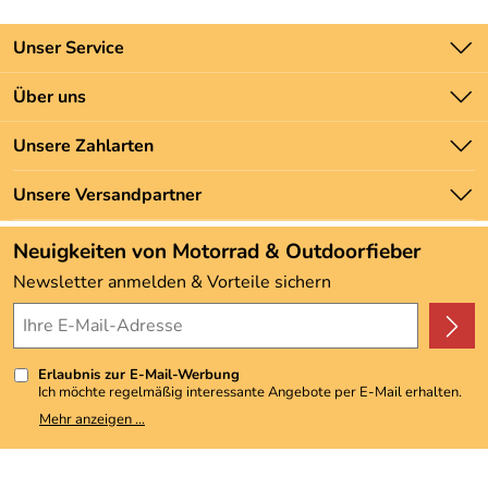
Unser Service
Kontakt
Über uns
Batteriegesetz
Unsere Bestseller
Unsere Zahlarten
Newsletter
Marken
Zahlung und Versand
Unsere Versandpartner
Neu
Angebote
Neuigkeiten von Motorrad & Outdoorfieber
Kundenbewertungen (3.492)
Newsletter anmelden & Vorteile sichern
4,9/5
*****
Erlaubnis zur E-Mail-Werbung
Ich möchte regelmäßig interessante Angebote per E-Mail erhalten.
Meine E-Mail-Adresse wird nicht an andere Unternehmen
Mehr anzeigen ...
weitergegeben. Zu statistischen Zwecken wird in anonymer Form
ausgewertet, welche Links im Newsletter geklickt werden. Dabei ist
nicht erkennbar, welche konkrete Person geklickt hat. Diese
Einwilligung zur Nutzung meiner E-Mail-Adresse für Werbezwecke