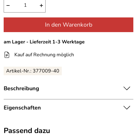
−
+
In den Warenkorb
am Lager - Lieferzeit 1-3 Werktage
Kauf auf Rechnung möglich
Artikel-Nr.:
377009-40
Beschreibung
Canyon T-Shirt V-Ausschnitt rose melange
Eigenschaften
T-Shirt von Canyon in der tollen Farbe rose melange. Das
Details
steht jeder Frau gut. Manch andere Hersteller an
Damenoberbekleidung setzen momentan den Focus auf
Passend dazu
Ausschnitt:
V-Ausschnitt
total kräftige Farben. Da tut es auch mal gut ein T-Shirt