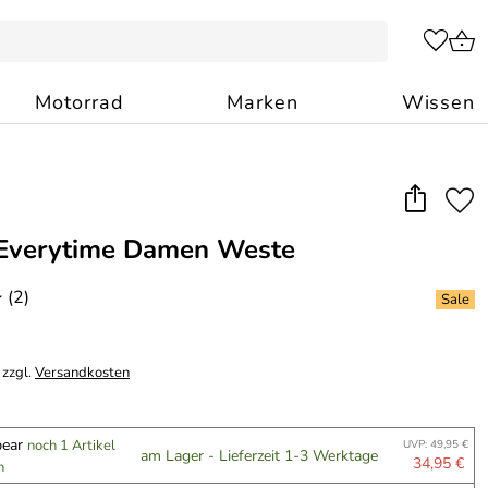
Motorrad
Marken
Wissen
 Everytime Damen Weste
(2)
*
 zzgl.
Versandkosten
bear
noch 1 Artikel
UVP: 49,95 €
am Lager - Lieferzeit 1-3 Werktage
34,95 €
n