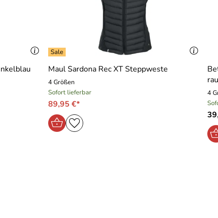
nkelblau
Maul Sardona Rec XT Steppweste
Be
ra
4 Größen
Sofort lieferbar
4 G
89,95 €*
Sof
39