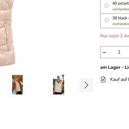
40 polar
vorhande
38 black
vorhande
Nur noch 1 Ar
−
am Lager - L
Kauf auf