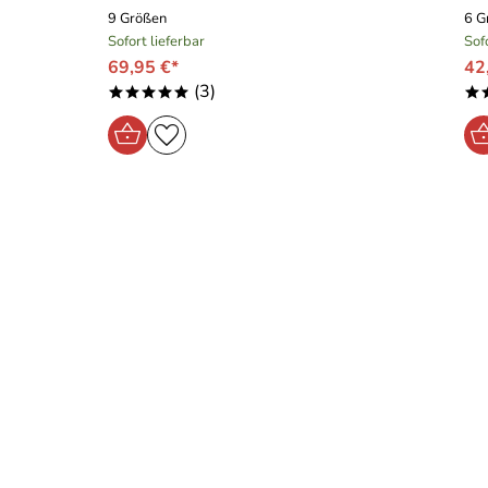
9 Größen
6 G
Sofort lieferbar
Sof
69,95 €*
42
(3)
*****
*