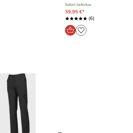
Sofort lieferbar
39,95 €*
rrliche Kombi mit Langarmshirt oder Jacke drunter!
(6)
*****