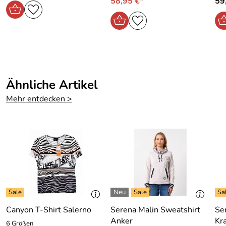
58,95 €*
59
Hersteller: Scoretex GmbH, Bräunleinsberg 16 91242
Ottensoos, sales@scoretex.com
Ähnliche Artikel
Mehr entdecken >
Canyon T-Shirt Salerno
Serena Malin Sweatshirt
Se
Anker
Kr
6 Größen