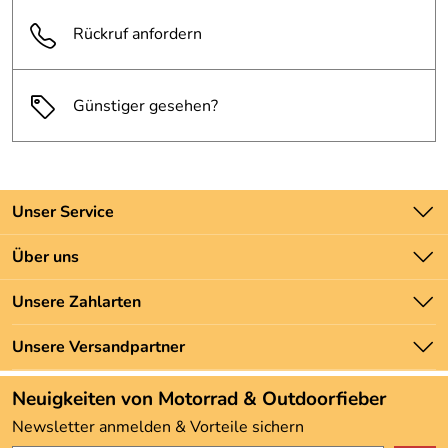
Rückruf anfordern
Günstiger gesehen?
Unser Service
Kontakt
Über uns
Batteriegesetz
Unsere Bestseller
Unsere Zahlarten
Newsletter
Marken
Zahlung und Versand
Unsere Versandpartner
Neu
Angebote
Neuigkeiten von Motorrad & Outdoorfieber
Kundenbewertungen (3.492)
Newsletter anmelden & Vorteile sichern
4,9/5
*****