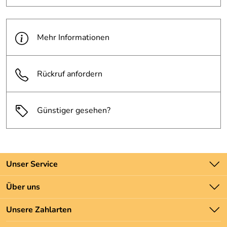
Mehr Informationen
Rückruf anfordern
Günstiger gesehen?
Unser Service
Kontakt
Über uns
Batteriegesetz
Unsere Bestseller
Unsere Zahlarten
Newsletter
Marken