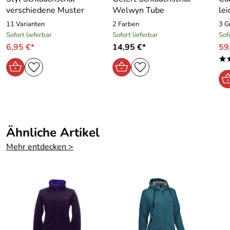
Hersteller: MAUL Sport GmbH, Martin-Kollar-Str. 10,
verschiedene Muster
Welwyn Tube
le
81829 München, info@maul-sport.de
11 Varianten
2 Farben
3 G
Sofort lieferbar
Sofort lieferbar
Sof
6,95 €*
14,95 €*
59
*
Ähnliche Artikel
Mehr entdecken >