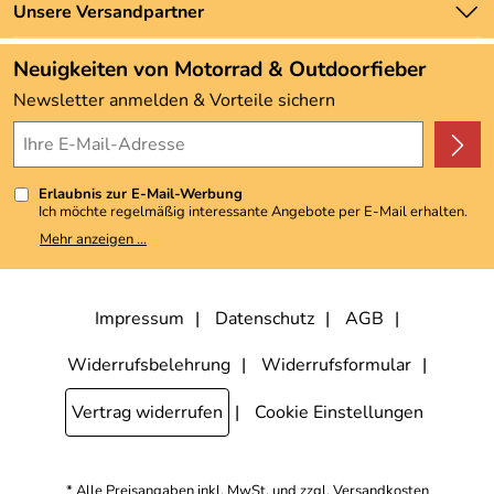
Zahlung und Versand
Unsere Versandpartner
Neu
Angebote
Neuigkeiten von Motorrad & Outdoorfieber
Kundenbewertungen (3.492)
Newsletter anmelden & Vorteile sichern
4,9/5
*****
Erlaubnis zur E-Mail-Werbung
Ich möchte regelmäßig interessante Angebote per E-Mail erhalten.
Meine E-Mail-Adresse wird nicht an andere Unternehmen
Mehr anzeigen ...
weitergegeben. Zu statistischen Zwecken wird in anonymer Form
ausgewertet, welche Links im Newsletter geklickt werden. Dabei ist
nicht erkennbar, welche konkrete Person geklickt hat. Diese
Einwilligung zur Nutzung meiner E-Mail-Adresse für Werbezwecke
kann ich jederzeit mit Wirkung für die Zukunft widerrufen, indem ich
Impressum
Datenschutz
AGB
den Link "Abmelden" am Ende des Newsletters anklicke. Die
Datenschutzerklärung
habe ich zur Kenntnis genommen.
Widerrufsbelehrung
Widerrufsformular
Vertrag widerrufen
Cookie Einstellungen
* Alle Preisangaben inkl. MwSt. und zzgl.
Versandkosten