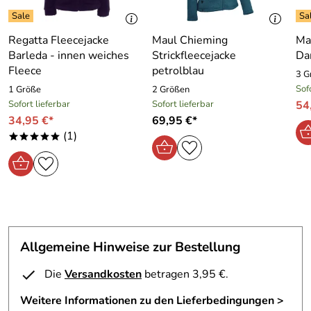
Regatta Fleecejacke
Maul Chieming
Ma
Barleda - innen weiches
Strickfleecejacke
Da
Fleece
petrolblau
3 G
Sof
1 Größe
2 Größen
Sofort lieferbar
Sofort lieferbar
54
34,95 €*
69,95 €*
(1)
*****
Allgemeine Hinweise zur Bestellung
Die
Versandkosten
betragen 3,95 €.
Weitere Informationen zu den Lieferbedingungen >