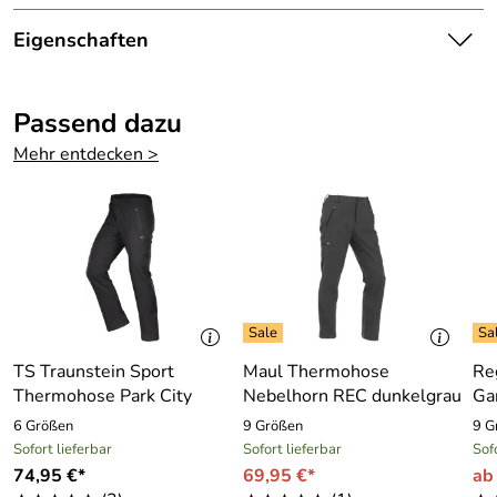
Areco Mütze Merino
Eigenschaften
Sehr weiche und sehr angenehm zu tragende Mütze aus
100 % Wolle . Trotz Ihrer Leichtigkeit hält die
Details
Beaniemütze angenehm warm.
Passend dazu
Farbe:
unifarben
Mehr entdecken >
Kategorie:
Mützen
- Material: 100 % Wolle
- hoher Tragekomfort
Marke:
Areco
- sehr weich
- sehr gute Isolation
Material:
100 % Wolle
- unisex
- one size
TS Traunstein Sport
Maul Thermohose
Re
Thermohose Park City
Nebelhorn REC dunkelgrau
Gar
6 Größen
9 Größen
9 G
Sofort lieferbar
Sofort lieferbar
Sof
Hersteller: ARECO GmbH , Lise-Meitner-Straße 6 59581
74,95 €*
69,95 €*
ab
Warstein Deutschland, info@areco.de