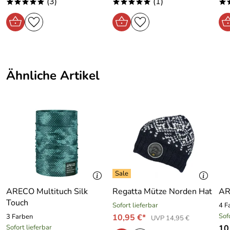
(3)
(1)
*****
*****
*
Ähnliche Artikel
ARECO Multituch Silk
Regatta Mütze Norden Hat
AR
Touch
Sofort lieferbar
4 F
Sof
3 Farben
10,95 €*
UVP 14,95 €
Sofort lieferbar
10