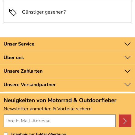
Günstiger gesehen?
Unser Service
Kontakt
Über uns
Batteriegesetz
Unsere Bestseller
Unsere Zahlarten
Newsletter
Marken
Zahlung und Versand
Unsere Versandpartner
Neu
Angebote
Neuigkeiten von Motorrad & Outdoorfieber
Kundenbewertungen (3.493)
Newsletter anmelden & Vorteile sichern
4,9/5
*****
Erlaubnis zur E-Mail-Werbung