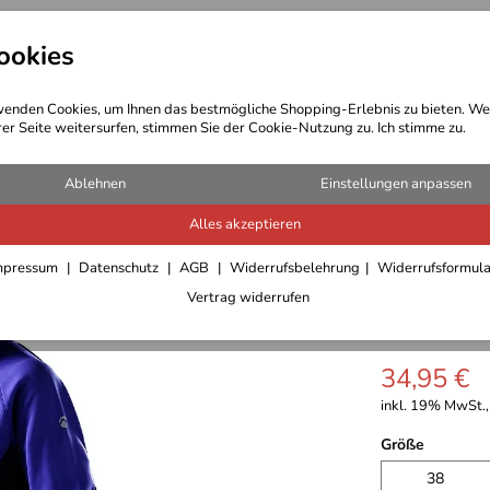
ookies
t Bekleidung
Outdoor Ausrüstung
enden Cookies, um Ihnen das bestmögliche Shopping-Erlebnis zu bieten. We
rer Seite weitersurfen, stimmen Sie der Cookie-Nutzung zu. Ich stimme zu.
Fleecejacken Fleecepullover Damen
Ablehnen
Einstellungen anpassen
Alles akzeptieren
Gelert K
mpressum
Datenschutz
AGB
Widerrufsbelehrung
Widerrufsformul
Vertrag widerrufen
Spring T
34,95 €
inkl. 19% MwSt.,
Größe
38