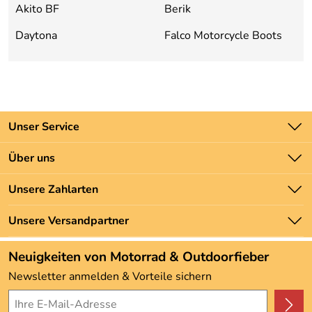
Akito BF
Berik
Daytona
Falco Motorcycle Boots
Unser Service
Kontakt
Über uns
Batteriegesetz
Unsere Bestseller
Unsere Zahlarten
Newsletter
Marken
Zahlung und Versand
Unsere Versandpartner
Neu
Angebote
Neuigkeiten von Motorrad & Outdoorfieber
Kundenbewertungen (3.492)
Newsletter anmelden & Vorteile sichern
4,9/5
*****