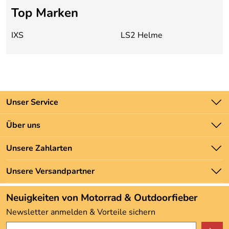
Top Marken
IXS
LS2 Helme
Unser Service
Kontakt
Über uns
Batteriegesetz
Unsere Bestseller
Unsere Zahlarten
Newsletter
Marken
Zahlung und Versand
Unsere Versandpartner
Neu
Angebote
Neuigkeiten von Motorrad & Outdoorfieber
Kundenbewertungen (3.493)
Newsletter anmelden & Vorteile sichern
4,9/5
*****