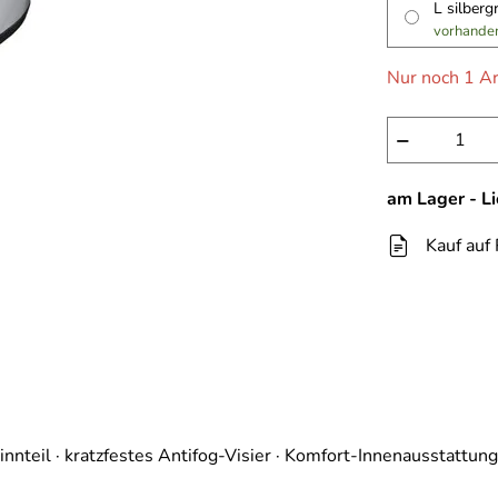
L silber
vorhande
Nur noch 1 Ar
−
am Lager - L
Kauf auf
nnteil · kratzfestes Antifog-Visier · Komfort-Innenausstattun