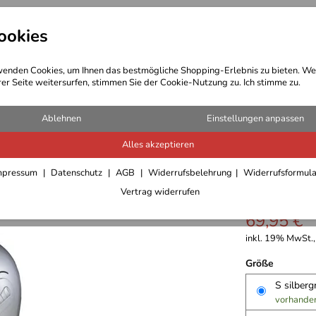
ookies
t Bekleidung
Outdoor Ausrüstung
enden Cookies, um Ihnen das bestmögliche Shopping-Erlebnis zu bieten. We
rer Seite weitersurfen, stimmen Sie der Cookie-Nutzung zu. Ich stimme zu.
Ablehnen
Einstellungen anpassen
Alles akzeptieren
IXS Klap
mpressum
Datenschutz
AGB
Widerrufsbelehrung
Widerrufsformul
Vertrag widerrufen
69,95 €
inkl. 19% MwSt.,
Größe
S silber
vorhande