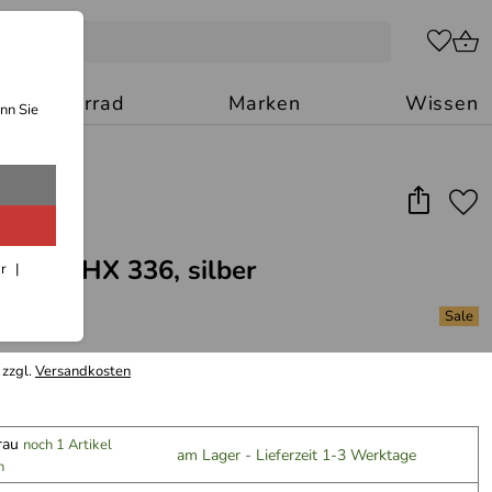
Motorrad
Marken
Wissen
nn Sie
phelm HX 336, silber
ar
 zzgl.
Versandkosten
grau
noch 1 Artikel
am Lager - Lieferzeit 1-3 Werktage
n