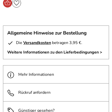
• Metallrohr aus deutscher Stahlschmiede
• Hochwertige Metallbeschichtung
• Umfangreiche, leicht verständliche Anbauleitung
Hersteller: Hepco & Becker GmbH , An der Steinmauer 6
Allgemeine Hinweise zur Bestellung
66955 Pirmasens Deutschland, www.hepco-becker.de
Verantwortliche Person: Hepco & Becker GmbH, An der
Die
Versandkosten
betragen 3,95 €.
Steinmauer 6 66955 Pirmasens Deutschland,
www.hepco-becker.de
Weitere Informationen zu den Lieferbedingungen >
Mehr Informationen
Rückruf anfordern
Günstiger gesehen?