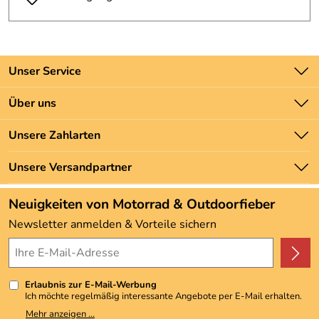
Unser Service
Kontakt
Über uns
Batteriegesetz
Unsere Bestseller
Unsere Zahlarten
Newsletter
Marken
Zahlung und Versand
Unsere Versandpartner
Neu
Angebote
Neuigkeiten von Motorrad & Outdoorfieber
Kundenbewertungen (3.492)
Newsletter anmelden & Vorteile sichern
4,9/5
*****
Erlaubnis zur E-Mail-Werbung
Ich möchte regelmäßig interessante Angebote per E-Mail erhalten.
Meine E-Mail-Adresse wird nicht an andere Unternehmen
Mehr anzeigen ...
weitergegeben. Zu statistischen Zwecken wird in anonymer Form