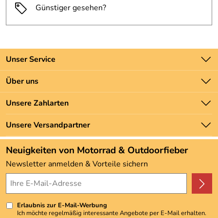
Günstiger gesehen?
Unser Service
Kontakt
Über uns
Batteriegesetz
Unsere Bestseller
Unsere Zahlarten
Newsletter
Marken
Zahlung und Versand
Unsere Versandpartner
Neu
Angebote
Neuigkeiten von Motorrad & Outdoorfieber
Kundenbewertungen (3.492)
Newsletter anmelden & Vorteile sichern
4,9/5
*****
Erlaubnis zur E-Mail-Werbung
Ich möchte regelmäßig interessante Angebote per E-Mail erhalten.