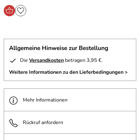
• Metallrohr aus deutscher Stahlschmiede
• Hochwertige Metallbeschichtung
• Umfangreiche, leicht verständliche Anbauleitung
Haben Sie nicht das passende Hepco & Becker Zubehör
gefunden! Rufen Sie uns einfach an 06335/ 85 85 84
Allgemeine Hinweise zur Bestellung
Die
Versandkosten
betragen 3,95 €.
Weitere Informationen zu den Lieferbedingungen >
Hersteller: Hepco & Becker GmbH , An der Steinmauer 6
66955 Pirmasens Deutschland, www.hepco-becker.de
Verantwortliche Person: Hepco & Becker GmbH, An der
Steinmauer 6 66955 Pirmasens Deutschland,
Mehr Informationen
www.hepco-becker.de
Rückruf anfordern