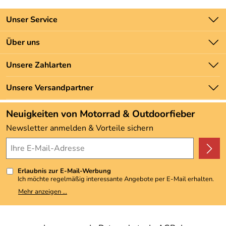
Unser Service
Kontakt
Über uns
Batteriegesetz
Unsere Bestseller
Unsere Zahlarten
Newsletter
Marken
Zahlung und Versand
Unsere Versandpartner
Neu
Angebote
Neuigkeiten von Motorrad & Outdoorfieber
Kundenbewertungen (3.493)
Newsletter anmelden & Vorteile sichern
4,9/5
*****
Erlaubnis zur E-Mail-Werbung
Ich möchte regelmäßig interessante Angebote per E-Mail erhalten.
Meine E-Mail-Adresse wird nicht an andere Unternehmen
Mehr anzeigen ...
weitergegeben. Zu statistischen Zwecken wird in anonymer Form
ausgewertet, welche Links im Newsletter geklickt werden. Dabei ist
nicht erkennbar, welche konkrete Person geklickt hat. Diese
Einwilligung zur Nutzung meiner E-Mail-Adresse für Werbezwecke
kann ich jederzeit mit Wirkung für die Zukunft widerrufen, indem ich