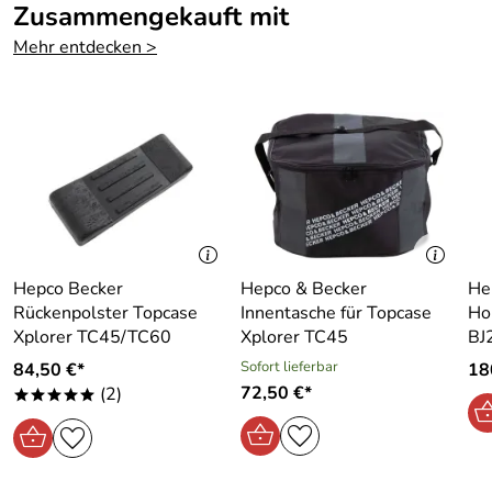
Zusammengekauft mit
Bewertungsdatum: 22.09.2012
Mehr entdecken >
Rüdiger
*****
Verifizierte Bewertung
Sehr gute Verarbeitung, gefälliges Design, ausreichender
Platz für Helm, Handschuhe, Nierengurt und einen
Regenkombi.
Nur der zu kleine Schlüssel ist was für Kinder und eine
Fummelei.
Kaufdatum: 09.04.2012
Bewertungsdatum: 02.05.2012
Hepco Becker
Hepco & Becker
He
Rückenpolster Topcase
Innentasche für Topcase
Ho
Xplorer TC45/TC60
Xplorer TC45
BJ
Sofort lieferbar
84,50 €*
18
72,50 €*
(2)
*****