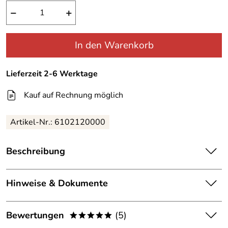
−
+
In den Warenkorb
Lieferzeit 2-6 Werktage
Kauf auf Rechnung möglich
Artikel-Nr.:
6102120000
Beschreibung
Hepco & Becker Xplorer Topcase TC 45
Hinweise & Dokumente
Relativ neu bei Hepco & Becker ist das Xplorer Topcase.
Gefertigt aus eloxiertem 1,5 mm starkem Aluminiumblech
und hochschlagfestem Kunststoffformteilen. Es gibt das
Dokumente zum Download:
Bewertungen
(5)
Xplorer Topcase in uni schwarz oder alu-schwarz zur
*****