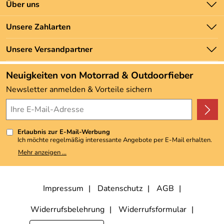
Kontakt
Über uns
Batteriegesetz
Unsere Bestseller
Unsere Zahlarten
Newsletter
Marken
Zahlung und Versand
Unsere Versandpartner
Neu
Angebote
Neuigkeiten von Motorrad & Outdoorfieber
Kundenbewertungen (3.493)
Newsletter anmelden & Vorteile sichern
4,9/5
*****
Erlaubnis zur E-Mail-Werbung
Ich möchte regelmäßig interessante Angebote per E-Mail erhalten.
Meine E-Mail-Adresse wird nicht an andere Unternehmen
Mehr anzeigen ...
weitergegeben. Zu statistischen Zwecken wird in anonymer Form
ausgewertet, welche Links im Newsletter geklickt werden. Dabei ist
nicht erkennbar, welche konkrete Person geklickt hat. Diese
Einwilligung zur Nutzung meiner E-Mail-Adresse für Werbezwecke
kann ich jederzeit mit Wirkung für die Zukunft widerrufen, indem ich
Impressum
Datenschutz
AGB
den Link "Abmelden" am Ende des Newsletters anklicke. Die
Datenschutzerklärung
habe ich zur Kenntnis genommen.
Widerrufsbelehrung
Widerrufsformular