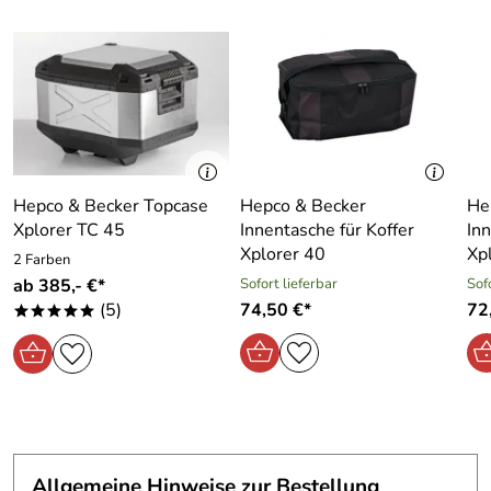
Bewertungsdatum: 12.05.2015
Hepco & Becker Topcase
Hepco & Becker
He
Xplorer TC 45
Innentasche für Koffer
In
Xplorer 40
Xp
2 Farben
ab 385,- €*
Sofort lieferbar
Sof
(5)
74,50 €*
72
*****
Allgemeine Hinweise zur Bestellung