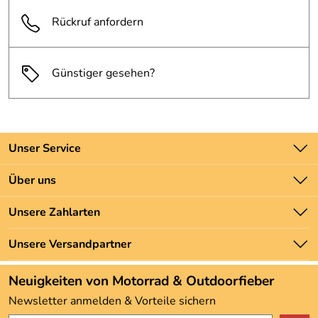
Rückruf anfordern
Günstiger gesehen?
Unser Service
Kontakt
Über uns
Batteriegesetz
Unsere Bestseller
Unsere Zahlarten
Newsletter
Marken
Zahlung und Versand
Unsere Versandpartner
Neu
Angebote
Neuigkeiten von Motorrad & Outdoorfieber
Kundenbewertungen (3.493)
Newsletter anmelden & Vorteile sichern
4,9/5
*****