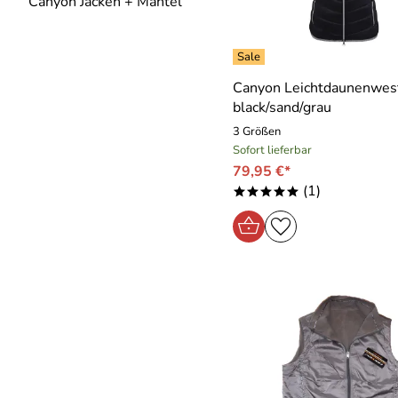
Canyon Jacken + Mantel
Canyon Leichtdaunenwes
black/sand/grau
3 Größen
Sofort lieferbar
79,95 €*
(1)
*****