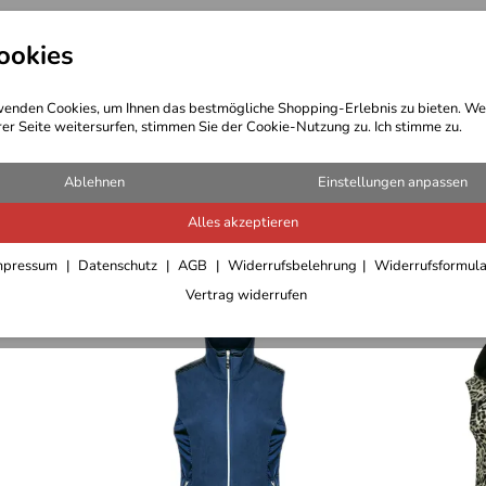
ookies
t Bekleidung
Outdoor Ausrüstung
enden Cookies, um Ihnen das bestmögliche Shopping-Erlebnis zu bieten. We
rer Seite weitersurfen, stimmen Sie der Cookie-Nutzung zu. Ich stimme zu.
Ablehnen
Einstellungen anpassen
Alles akzeptieren
Alter
im Sale
Sofort lieferbar
mpressum
Datenschutz
AGB
Widerrufsbelehrung
Widerrufsformul
Vertrag widerrufen