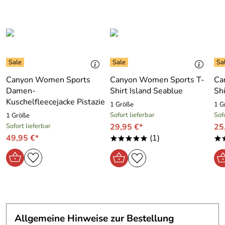
Canyon Women Sports
Canyon Women Sports T-
Ca
Damen-
Shirt Island Seablue
Sh
Kuschelfleecejacke Pistazie
1 Größe
1 G
Sofort lieferbar
Sof
1 Größe
Sofort lieferbar
29,95 €*
25
49,95 €*
(1)
*****
*
Allgemeine Hinweise zur Bestellung