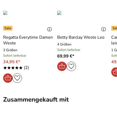
Regatta Everytime Damen
Betty Barclay Weste Leo
Ca
Weste
lei
4 Größen
Sofort lieferbar
3 Größen
1 G
Sofort lieferbar
69,99 €*
Sof
34,95 €*
49
(2)
*****
Zusammengekauft mit