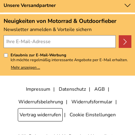
Zahlung und Versand
Unsere Versandpartner
Neu
Angebote
Neuigkeiten von Motorrad & Outdoorfieber
Kundenbewertungen (3.492)
Newsletter anmelden & Vorteile sichern
4,9/5
*****
Erlaubnis zur E-Mail-Werbung
Ich möchte regelmäßig interessante Angebote per E-Mail erhalten.
Meine E-Mail-Adresse wird nicht an andere Unternehmen
Mehr anzeigen ...
weitergegeben. Zu statistischen Zwecken wird in anonymer Form
ausgewertet, welche Links im Newsletter geklickt werden. Dabei ist
nicht erkennbar, welche konkrete Person geklickt hat. Diese
Einwilligung zur Nutzung meiner E-Mail-Adresse für Werbezwecke
kann ich jederzeit mit Wirkung für die Zukunft widerrufen, indem ich
Impressum
Datenschutz
AGB
den Link "Abmelden" am Ende des Newsletters anklicke. Die
Datenschutzerklärung
habe ich zur Kenntnis genommen.
Widerrufsbelehrung
Widerrufsformular
Vertrag widerrufen
Cookie Einstellungen