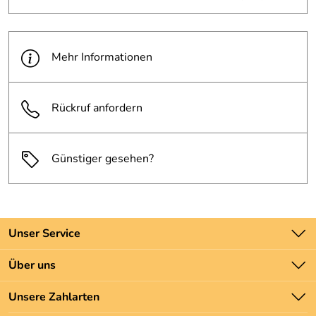
Hersteller: ARECO GmbH , Lise-Meitner-Straße 6 59581
Warstein Deutschland, info@areco.de
Mehr Informationen
Rückruf anfordern
Günstiger gesehen?
Unser Service
Kontakt
Über uns
Batteriegesetz
Unsere Bestseller
Unsere Zahlarten
Newsletter
Marken