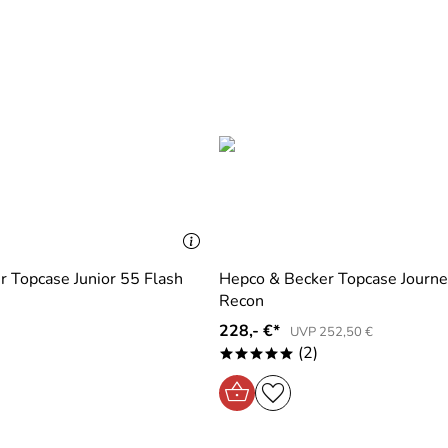
 Topcase Junior 55 Flash
Hepco & Becker Topcase Journ
Recon
228,- €*
UVP 252,50 €
(2)
*****