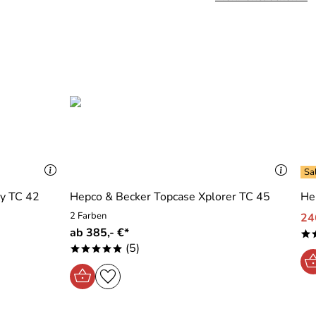
ey TC 42
Hepco & Becker Topcase Xplorer TC 45
He
2 Farben
24
ab 385,- €*
*
(5)
*****