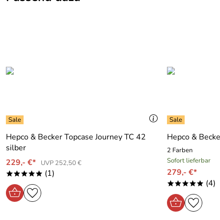
Klicken Sie hier für weitere Informationen. (525kB)
Hepco & Becker Topcase Journey TC 42
Hepco & Becker
silber
2 Farben
Sofort lieferbar
229,- €*
UVP 252,50 €
279,- €*
(1)
*****
(4)
*****