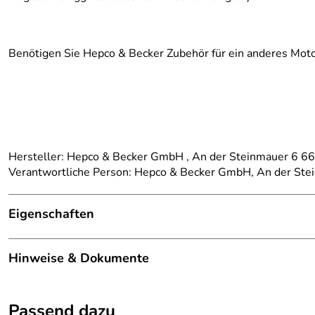
Benötigen Sie Hepco & Becker Zubehör für ein anderes Moto
Hersteller: Hepco & Becker GmbH , An der Steinmauer 6 
Verantwortliche Person: Hepco & Becker GmbH, An der St
Eigenschaften
Details
Hinweise & Dokumente
Kategorie:
Alurack - Gepäckbrücke
Dokumente zum Download:
passend für:
Yamaha Tracer 7 / GT / Y-AMT (2025-), (
Passend dazu