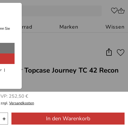
Motorrad
Marken
Wissen
nn Sie
Becker Topcase Journey TC 42 Recon
ar
(2)
*
VP: 252,50 €
 zzgl.
Versandkosten
+
In den Warenkorb