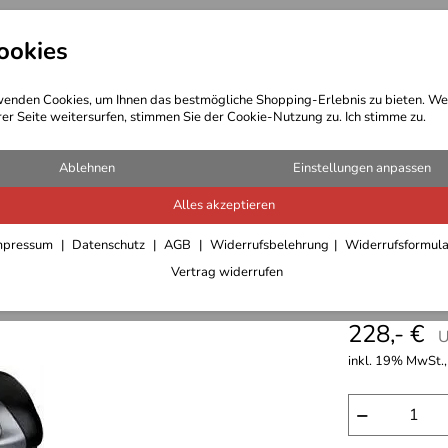
ookies
t Bekleidung
Outdoor Ausrüstung
enden Cookies, um Ihnen das bestmögliche Shopping-Erlebnis zu bieten. We
rer Seite weitersurfen, stimmen Sie der Cookie-Nutzung zu. Ich stimme zu.
case
Ablehnen
Einstellungen anpassen
Alles akzeptieren
Hepco & 
mpressum
Datenschutz
AGB
Widerrufsbelehrung
Widerrufsformul
Vertrag widerrufen
5,0
****
228,- €
U
inkl. 19% MwSt.,
−