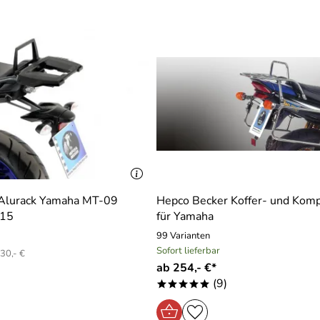
 der Ware zufrieden, Topcase ist bereits montiert- alles o.k.
Alurack Yamaha MT-09
Hepco Becker Koffer- und Komp
015
für Yamaha
99 Varianten
ekauft und bin sehr zufrieden. Beides ist gut zu montieren und
Sofort lieferbar
30,- €
m Telefon und schnelle Lieferung. Super.Weiter so.
ab 254,- €*
(9)
*****