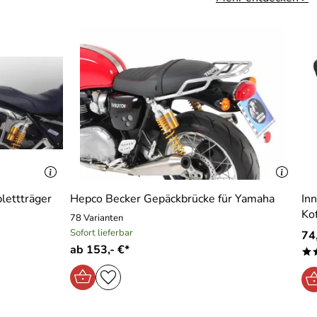
lettträger
Hepco Becker Gepäckbrücke für Yamaha
In
Ko
78 Varianten
Sofort lieferbar
74
 passt sehr gut. Auch der Services der Firma outdoorfieber
ab 153,- €*
*