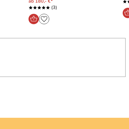
ab 180,- €*
*
(3)
*****