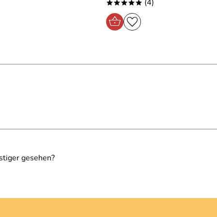
(4)
*****
stiger gesehen?