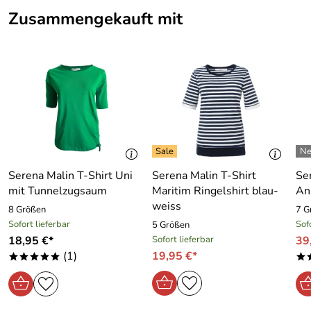
Zusammengekauft mit
Serena Malin T-Shirt Uni
Serena Malin T-Shirt
Se
mit Tunnelzugsaum
Maritim Ringelshirt blau-
An
weiss
8 Größen
7 G
Sofort lieferbar
Sof
5 Größen
18,95 €*
Sofort lieferbar
39
(1)
19,95 €*
*****
*