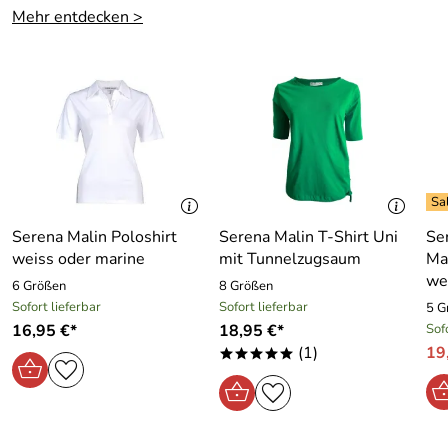
Mehr entdecken >
Serena Malin Poloshirt
Serena Malin T-Shirt Uni
Se
weiss oder marine
mit Tunnelzugsaum
Mar
we
6 Größen
8 Größen
Sofort lieferbar
Sofort lieferbar
5 G
16,95 €*
18,95 €*
Sof
(1)
19
*****