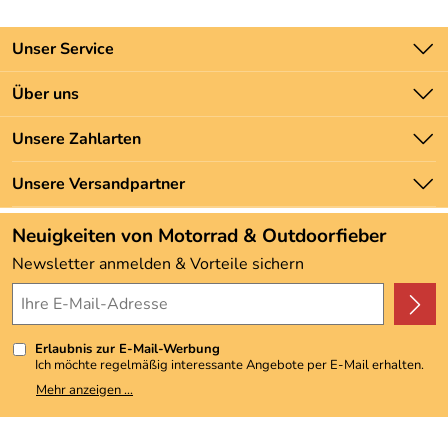
Unser Service
Kontakt
Über uns
Batteriegesetz
Unsere Bestseller
Unsere Zahlarten
Newsletter
Marken
Zahlung und Versand
Unsere Versandpartner
Neu
Angebote
Neuigkeiten von Motorrad & Outdoorfieber
Kundenbewertungen (3.492)
Newsletter anmelden & Vorteile sichern
4,9/5
*****
Erlaubnis zur E-Mail-Werbung
Ich möchte regelmäßig interessante Angebote per E-Mail erhalten.
Meine E-Mail-Adresse wird nicht an andere Unternehmen
Mehr anzeigen ...
weitergegeben. Zu statistischen Zwecken wird in anonymer Form
ausgewertet, welche Links im Newsletter geklickt werden. Dabei ist
nicht erkennbar, welche konkrete Person geklickt hat. Diese
Einwilligung zur Nutzung meiner E-Mail-Adresse für Werbezwecke