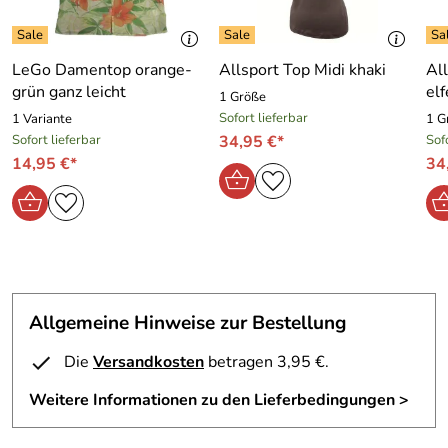
Detail zum LeGo Top:
Farbe: rosa gemustert
LeGo Damentop orange-
Allsport Top Midi khaki
Al
grün ganz leicht
el
Achtung! Top fällt klein aus. Bitte eine Nummer größer als
1 Größe
üblich bestellen.
Sofort lieferbar
1 Variante
1 G
Sofort lieferbar
34,95 €*
Sof
14,95 €*
34
Allgemeine Hinweise zur Bestellung
Die
Versandkosten
betragen 3,95 €.
Weitere Informationen zu den Lieferbedingungen >