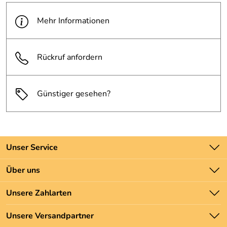
Mehr Informationen
Rückruf anfordern
Günstiger gesehen?
Unser Service
Kontakt
Über uns
Batteriegesetz
Unsere Bestseller
Unsere Zahlarten
Newsletter
Marken
Zahlung und Versand
Unsere Versandpartner
Neu