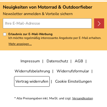
Angebote
Neuigkeiten von Motorrad & Outdoorfieber
Kundenbewertungen (3.492)
Newsletter anmelden & Vorteile sichern
4,9/5
*****
Erlaubnis zur E-Mail-Werbung
Ich möchte regelmäßig interessante Angebote per E-Mail erhalten.
Meine E-Mail-Adresse wird nicht an andere Unternehmen
Mehr anzeigen ...
weitergegeben. Zu statistischen Zwecken wird in anonymer Form
ausgewertet, welche Links im Newsletter geklickt werden. Dabei ist
nicht erkennbar, welche konkrete Person geklickt hat. Diese
Einwilligung zur Nutzung meiner E-Mail-Adresse für Werbezwecke
kann ich jederzeit mit Wirkung für die Zukunft widerrufen, indem ich
Impressum
Datenschutz
AGB
den Link "Abmelden" am Ende des Newsletters anklicke. Die
Datenschutzerklärung
habe ich zur Kenntnis genommen.
Widerrufsbelehrung
Widerrufsformular
Vertrag widerrufen
Cookie Einstellungen
* Alle Preisangaben inkl. MwSt. und zzgl.
Versandkosten