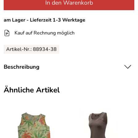
In den Warenkorb
am Lager - Lieferzeit 1-3 Werktage
Kauf auf Rechnung möglich
Artikel-Nr.:
88934-38
Beschreibung
LeGo Damentop Rosa
Flottes leicht transparentes Damen Top der Firma LeGo
Ähnliche Artikel
gerade Form, kleiner Ausschnitt in V form, vorne am
Saumende ein Schlitz, 100 % Polyester,
Maschinenwaschbar
Kombinieren Sie dazu eine flotte Capri Hose oder einen
leichten Sommerrock.