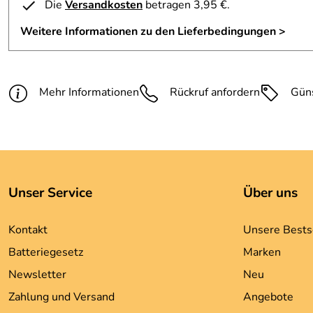
Die
Versandkosten
betragen 3,95 €.
3
Weitere Informationen zu den Lieferbedingungen >
2
1
Josefine
Verifizierte Bewertung
*****
Mehr Informationen
Rückruf anfordern
Gün
Ich liebe dieses Top. Sieht besser aus als auf dem Bild. Tra
Danke für den Service. Werde wieder bestellen
Josefine
Kaufdatum: 25.05.2015
Bewertungsdatum: 14.06.2015
Unser Service
Über uns
Kontakt
Unsere Bests
Batteriegesetz
Marken
Newsletter
Neu
Zahlung und Versand
Angebote