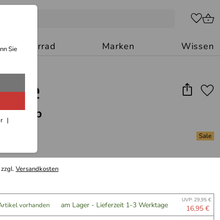
Motorrad
Marken
Wissen
nn Sie
tter Top
ar
(1)
*
 zzgl.
Versandkosten
UVP: 29,95 €
am Lager - Lieferzeit 1-3 Werktage
Artikel vorhanden
16,95 €