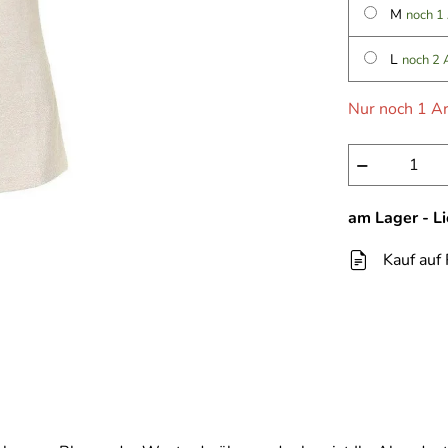
M
noch 1
L
noch 2 
Nur noch 1 Ar
−
am Lager - L
Kauf auf