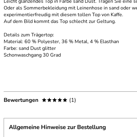
Leicht glänzendes Top in Farbe sand Dust. Tragen Sie eine s
Oder als Sommerbekleidung mit Leinenhose in sand oder weis
experimentierfreudig mit diesem tollen Top von Kaffe.
Auf dem Bild kommt das Top schlecht zur Geltung.
Details zum Trägertop:
Material: 60 % Polyester, 36 % Metal, 4 % Elasthan
Farbe: sand Dust glitter
Schonwaschgang 30 Grad
Bewertungen
(1)
*****
5,0
*****
Allgemeine Hinweise zur Bestellung
5
4