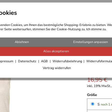
ookies
t Bekleidung
Outdoor Ausrüstung
enden Cookies, um Ihnen das bestmögliche Shopping-Erlebnis zu bieten. We
rer Seite weitersurfen, stimmen Sie der Cookie-Nutzung zu. Ich stimme zu.
 Bekleidung Damen
Ablehnen
Einstellungen anpassen
Alles akzeptieren
Kaffe Gli
mpressum
Datenschutz
AGB
Widerrufsbelehrung
Widerrufsformul
Vertrag widerrufen
5,0
****
16,95 €
inkl. 19% MwSt.,
Größe
S
noch 1 