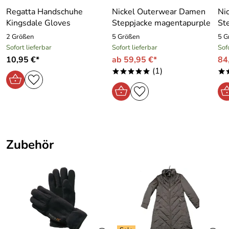
Regatta Handschuhe
Nickel Outerwear Damen
Ni
Details des Kai Balke Sets:
Kingsdale Gloves
Steppjacke magentapurple
St
Material : 50 % Wolle, 50 % Polyacryl
2 Größen
5 Größen
5 G
Breite ca. 30 cm , Länge ca. 160 cm,
Sofort lieferbar
Sofort lieferbar
Sof
Farbe: schwarz
10,95 €*
ab 59,95 €*
84
(1)
*****
*
Mütze innen mit Fleece gefüttert
Zubehör