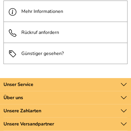
Mehr Informationen
Rückruf anfordern
Günstiger gesehen?
Unser Service
Kontakt
Über uns
Batteriegesetz
Unsere Bestseller
Unsere Zahlarten
Newsletter
Marken
Zahlung und Versand
Unsere Versandpartner
Neu