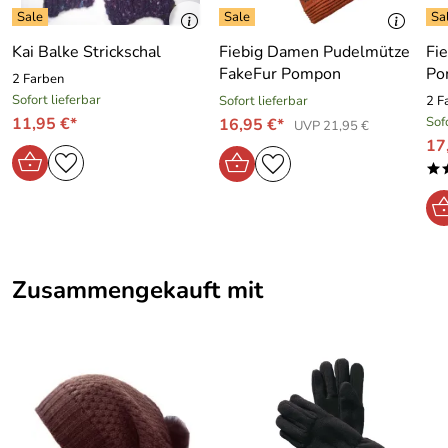
Kai Balke Strickschal
Fiebig Damen Pudelmütze
Fi
FakeFur Pompon
Po
2 Farben
Sofort lieferbar
Sofort lieferbar
2 F
11,95 €*
Sof
16,95 €*
UVP 21,95 €
17
*
Zusammengekauft mit