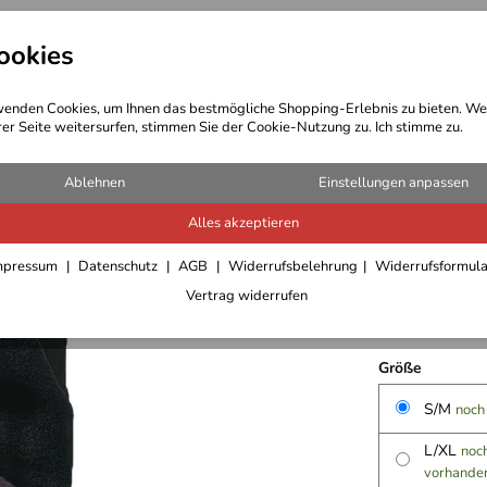
ookies
t Bekleidung
Outdoor Ausrüstung
enden Cookies, um Ihnen das bestmögliche Shopping-Erlebnis zu bieten. We
rer Seite weitersurfen, stimmen Sie der Cookie-Nutzung zu. Ich stimme zu.
uhe
Ablehnen
Einstellungen anpassen
Alles akzeptieren
Regatta 
mpressum
Datenschutz
AGB
Widerrufsbelehrung
Widerrufsformul
10,95 €
Vertrag widerrufen
inkl. 19% MwSt.,
Größe
S/M
noch
L/XL
noch
vorhande