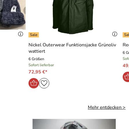
Nickel Outerwear Funktionsjacke Grünoliv
Re
wattiert
6 G
Sof
6 Größen
Sofort lieferbar
49
72,95 €*
Mehr entdecken >