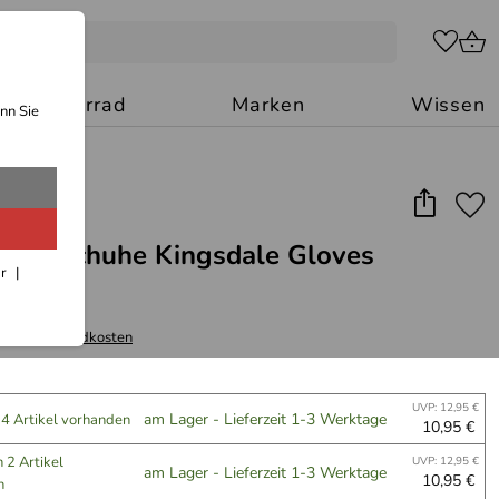
Motorrad
Marken
Wissen
nn Sie
Handschuhe Kingsdale Gloves
ar
 zzgl.
Versandkosten
UVP: 12,95 €
am Lager - Lieferzeit 1-3 Werktage
 4 Artikel vorhanden
10,95 €
 2 Artikel
UVP: 12,95 €
am Lager - Lieferzeit 1-3 Werktage
10,95 €
n