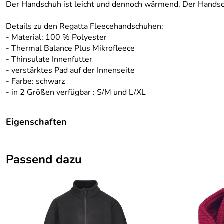
Der Handschuh ist leicht und dennoch wärmend. Der Handsch
Details zu den Regatta Fleecehandschuhen:
- Material: 100 % Polyester
- Thermal Balance Plus Mikrofleece
- Thinsulate Innenfutter
- verstärktes Pad auf der Innenseite
- Farbe: schwarz
- in 2 Größen verfügbar : S/M und L/XL
Eigenschaften
Details
Passend dazu
Einsatzbereich:
kühlere Jahreszeit
Farbe:
schwarz
Geschlecht:
Unisex