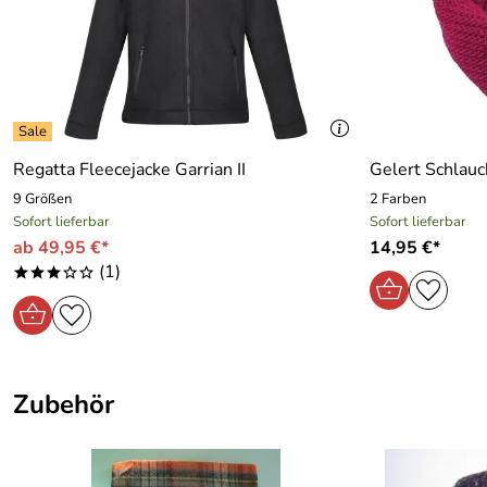
Kategorie:
Handschuhe
Marke:
Regatta
Regatta Fleecejacke Garrian II
Gelert Schlau
9 Größen
2 Farben
Sofort lieferbar
Sofort lieferbar
ab 49,95 €*
14,95 €*
(1)
***oo
Zubehör