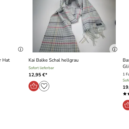
r Hat
Kai Balke Schal hellgrau
Ba
Gl
Sofort lieferbar
12,95 €*
1 F
Sof
19
*