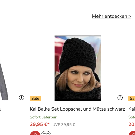
Mehr entdecken >
u
Kai Balke Set Loopschal und Mütze schwarz
Ka
Sofort lieferbar
Sof
29,95 €*
20
UVP 39,95 €