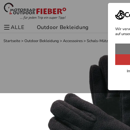
C
ALLE
Outdoor Bekleidung
Spor
Wir verw
auf unse
Startseite
>
Outdoor Bekleidung
>
Accessoires
>
Schals-Mützen-Handsch
I