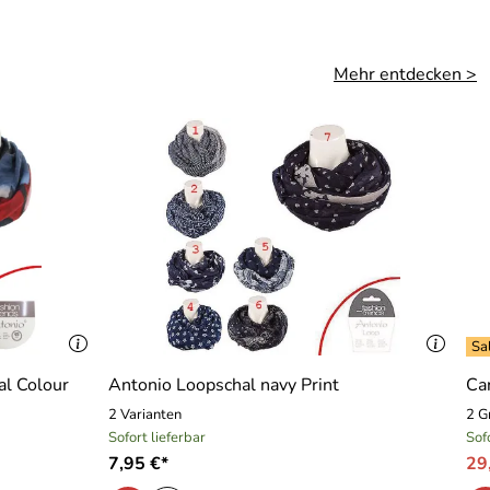
Mehr entdecken >
al Colour
Antonio Loopschal navy Print
Ca
2 Varianten
2 G
Sofort lieferbar
Sof
7,95 €*
29