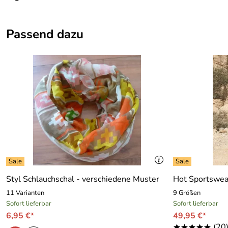
Details
Passend dazu
Kategorie:
Jacke
Marke:
Regatta
Styl Schlauchschal - verschiedene Muster
Hot Sportswea
11 Varianten
9 Größen
Sofort lieferbar
Sofort lieferbar
6,95 €*
49,95 €*
(20
*****