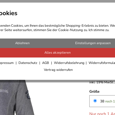
ookies
t Bekleidung
Outdoor Ausrüstung
enden Cookies, um Ihnen das bestmögliche Shopping-Erlebnis zu bieten. We
rer Seite weitersurfen, stimmen Sie der Cookie-Nutzung zu. Ich stimme zu.
Fleecejacken Fleecepullover Damen
Ablehnen
Einstellungen anpassen
Alles akzeptieren
Regatta 
mpressum
Datenschutz
AGB
Widerrufsbelehrung
Widerrufsformul
Vertrag widerrufen
19,95 €
inkl. 19% MwSt.,
Größe
38
noch 1
Nur noch 1 Ar