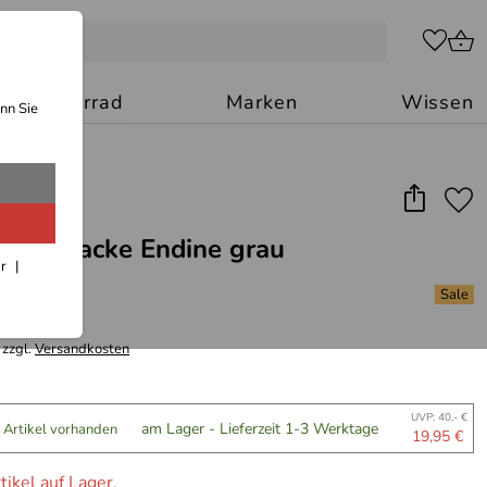
Motorrad
Marken
Wissen
nn Sie
Fleecejacke Endine grau
ar
 zzgl.
Versandkosten
UVP: 40,- €
am Lager - Lieferzeit 1-3 Werktage
 Artikel vorhanden
19,95 €
tikel auf Lager.