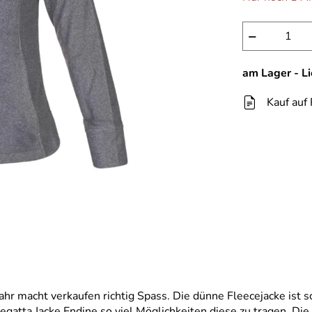
−
am Lager - L
Kauf auf
hr macht verkaufen richtig Spass. Die dünne Fleecejacke ist s
egatta Jacke Endine so viel Möglichkeiten diese zu tragen. Di