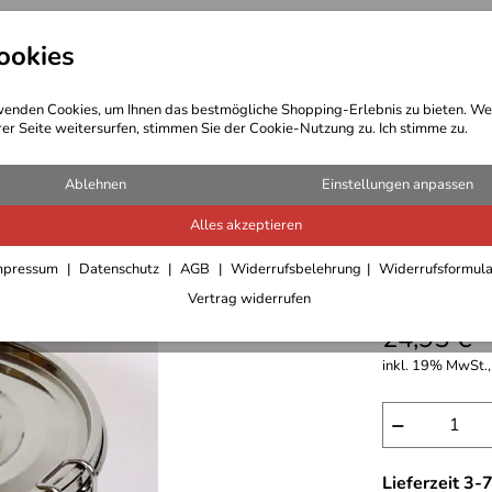
ookies
t Bekleidung
Outdoor Ausrüstung
enden Cookies, um Ihnen das bestmögliche Shopping-Erlebnis zu bieten. We
rer Seite weitersurfen, stimmen Sie der Cookie-Nutzung zu. Ich stimme zu.
nen
Ablehnen
Einstellungen anpassen
Alles akzeptieren
Relags B
mpressum
Datenschutz
AGB
Widerrufsbelehrung
Widerrufsformul
ltr Edels
Vertrag widerrufen
24,95 €
inkl. 19% MwSt.,
−
Lieferzeit 3