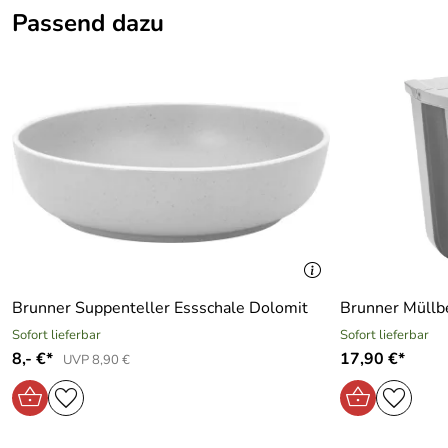
Passend dazu
Artikelname:
Food Container
Gewicht:
250 g
Kategorie:
Küche, Aufbewahrung, Boxen, Container
Marke:
Basic Nature/Relags
Brunner Suppenteller Essschale Dolomit
Brunner Müllbe
Sofort lieferbar
Sofort lieferbar
8,- €*
17,90 €*
UVP 8,90 €