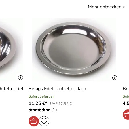
Mehr entdecken >
lteller tief
Relags Edelstahlteller flach
Br
Sofort lieferbar
Sof
11,25 €*
4,
UVP 12,95 €
(1)
*****