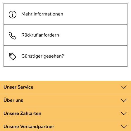
Mehr Informationen
Rückruf anfordern
Günstiger gesehen?
Unser Service
Kontakt
Über uns
Batteriegesetz
Unsere Bestseller
Unsere Zahlarten
Newsletter
Marken
Zahlung und Versand
Unsere Versandpartner
Neu