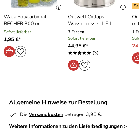
Waca Polycarbonat
Outwell Collaps
Ou
BECHER 300 ml
Wasserkessel 1,5 ltr.
mi
Sofort lieferbar
3 Farben
1 F
Sofort lieferbar
Sof
1,95 €*
44,95 €*
24
(3)
*****
Allgemeine Hinweise zur Bestellung
Die
Versandkosten
betragen 3,95 €.
Weitere Informationen zu den Lieferbedingungen >