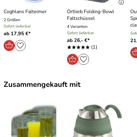
Coghlans Falteimer
Ortlieb Folding-Bowl
Ou
Faltschüssel
Sp
2 Größen
cla
Sofort lieferbar
4 Varianten
ab 17,95 €*
Sofort lieferbar
Sof
ab 26,- €*
21
(1)
*****
Zusammengekauft mit