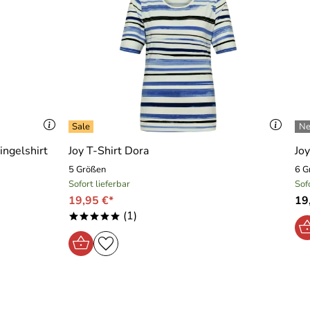
ingelshirt
Joy T-Shirt Dora
Joy
5 Größen
6 G
Sofort lieferbar
Sof
19,95 €*
19
(1)
*****