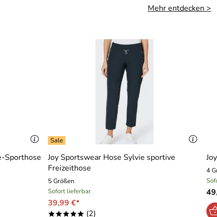
Mehr entdecken >
se-Sporthose
Joy Sportswear Hose Sylvie sportive
Jo
Freizeithose
4 G
Sof
5 Größen
Sofort lieferbar
49
39,99 €*
(2)
*****