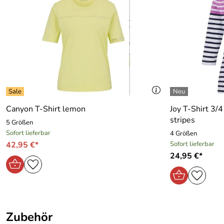
Geschlecht:
Damen
Kategorie:
Hosen, Sporthose
Marke:
Joy Sportswear
Material:
77% Polyester, 23% Elasthan
Canyon T-Shirt lemon
Joy T-Shirt 3/
stripes
5 Größen
Sofort lieferbar
4 Größen
42,95 €*
Sofort lieferbar
24,95 €*
Zubehör