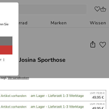
Motorrad
Marken
Wissen
nn Sie
tswear Josina Sporthose
ar
 zzgl.
Versandkosten
UVP: 79,95 €
am Lager - Lieferzeit 1-3 Werktage
 Artikel vorhanden
49,95 €
UVP: 79,95 €
am Lager - Lieferzeit 1-3 Werktage
 Artikel vorhanden
49,95 €