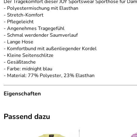
Der Tragekomfort dieser JOY Sportswear Sporthose für Dame
- Polyestermischung mit Elasthan
- Stretch-Komfort
- Pflegeleicht
- Angenehmes Tragegefühl
- Schmal werdender Saumverlauf
- Lange Hose
- Komfortbund mit außenliegender Kordel
- Kleine Seitenschlitze
- Gesäßtasche
- Farbe: midnight blau
- Material: 77% Polyester, 23% Elasthan
Eigenschaften
Details
Passend dazu
Artikelname:
Josina
Farbe:
blau