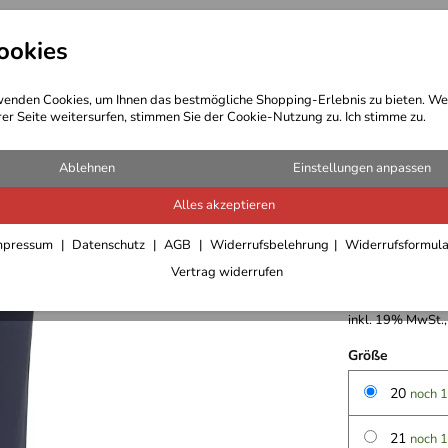
ookies
t Bekleidung
Outdoor Ausrüstung
enden Cookies, um Ihnen das bestmögliche Shopping-Erlebnis zu bieten. We
rer Seite weitersurfen, stimmen Sie der Cookie-Nutzung zu. Ich stimme zu.
Ablehnen
Einstellungen anpassen
Alles akzeptieren
Joy Spor
mpressum
Datenschutz
AGB
Widerrufsbelehrung
Widerrufsformul
Vertrag widerrufen
49,95 €
inkl. 19% MwSt.,
Größe
20
noch 1
21
noch 1