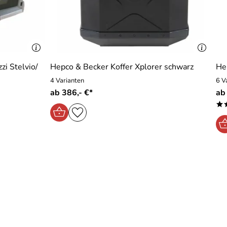
i Stelvio/
Hepco & Becker Koffer Xplorer schwarz
He
4 Varianten
6 V
ab 386,- €*
ab
*