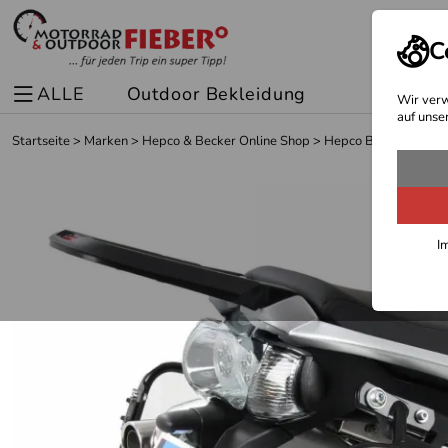
C
ALLE
Outdoor Bekleidung
Spor
Wir verw
auf unse
Startseite
>
Marken
>
Hepco & Becker Online Shop
>
Hepco Becker Träger
I