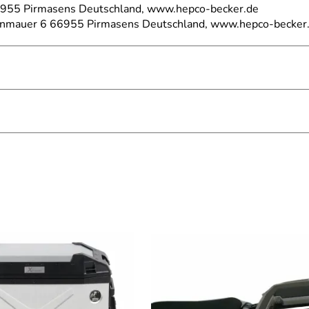
66955 Pirmasens Deutschland, www.hepco-becker.de
einmauer 6 66955 Pirmasens Deutschland, www.hepco-becker
ferträger. Empfehlung: auf Endtopfseite schmaleren Koffer v
X 1200 BJ 2008-2016