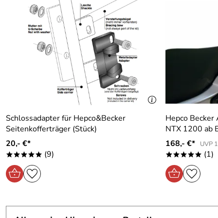
Schlossadapter für Hepco&Becker
Hepco Becker A
Seitenkofferträger (Stück)
NTX 1200 ab 
20,- €*
168,- €*
UVP 1
(9)
(1)
*****
*****