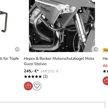
l für Töpfe
Hepco & Becker Motorschutzbügel Moto
He
Guzzi Stelvio
46
245,- €*
UVP 272,- €
*
(2)
*****