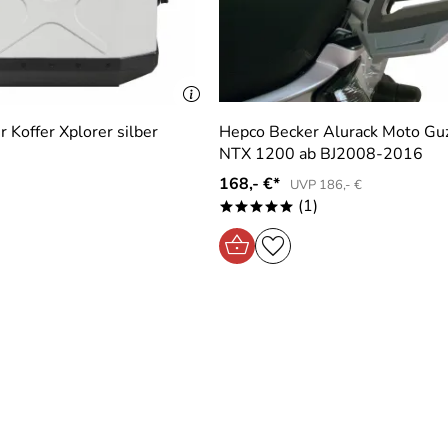
r wieder.
 Koffer Xplorer silber
Hepco Becker Alurack Moto Guzz
NTX 1200 ab BJ2008-2016
168,- €*
UVP 186,- €
(1)
*****