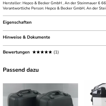
Hersteller: Hepco & Becker GmbH , An der Steinmauer 6 
Verantwortliche Person: Hepco & Becker GmbH, An der St
Eigenschaften
Details
Hinweise & Dokumente
Kategorie:
Motorradträger
Dokumente zum Download:
Marke:
Hepco Becker
Bewertungen
(1)
*****
Klicken Sie hier für weitere Informationen. (932kB)
Modellspezifischer Hinweis:
Asymmetrischer Seitenkof
5,0
*****
Klicken Sie hier für weitere Informationen. (320kB)
Passend dazu
passend für:
Moto Guzzi Stelvio /NT
5
4
3
2
1