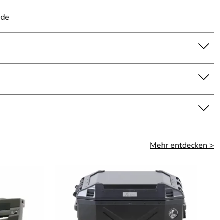
.de
erwenden z.B. 30 L & 40 L in Kombination.
Mehr entdecken >