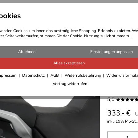
ookies
t Bekleidung
Outdoor Ausrüstung
enden Cookies, um Ihnen das bestmögliche Shopping-Erlebnis zu bieten. We
rer Seite weitersurfen, stimmen Sie der Cookie-Nutzung zu. Ich stimme zu.
Ablehnen
Einstellungen anpassen
Alles akzeptieren
Lock it 
mpressum
Datenschutz
AGB
Widerrufsbelehrung
Widerrufsformul
Vertrag widerrufen
1200
5,0
****
333,- €
U
inkl. 19% MwSt.,