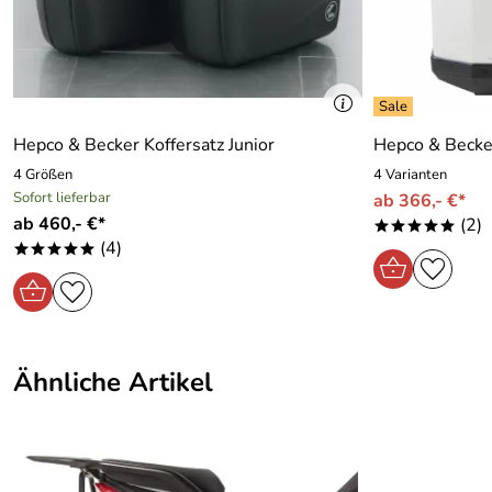
Waldemar
Verifizierte Bewertung
*****
Artikel wie beschrieben geliefert. Schnelle Lieferung, imme
Kaufdatum: 21.01.2015
Bewertungsdatum: 09.02.2015
Hepco & Becker Koffersatz Junior
Hepco & Becker
4 Größen
4 Varianten
Sofort lieferbar
ab 366,- €*
ab 460,- €*
(2)
*****
(4)
*****
Ähnliche Artikel