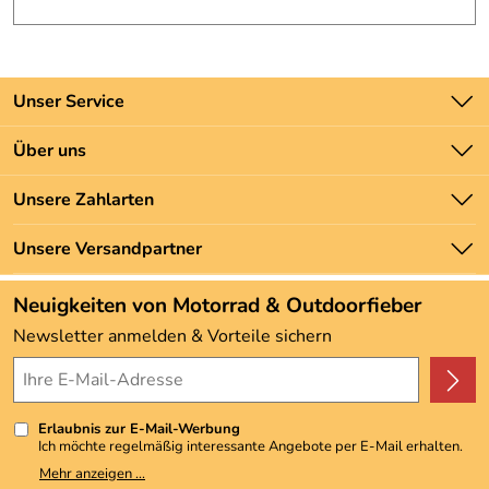
Unser Service
Kontakt
Über uns
Batteriegesetz
Unsere Bestseller
Unsere Zahlarten
Newsletter
Marken
Zahlung und Versand
Unsere Versandpartner
Neu
Angebote
Neuigkeiten von Motorrad & Outdoorfieber
Kundenbewertungen (3.493)
Newsletter anmelden & Vorteile sichern
4,9/5
*****
Erlaubnis zur E-Mail-Werbung
Ich möchte regelmäßig interessante Angebote per E-Mail erhalten.
Meine E-Mail-Adresse wird nicht an andere Unternehmen
Mehr anzeigen ...
weitergegeben. Zu statistischen Zwecken wird in anonymer Form