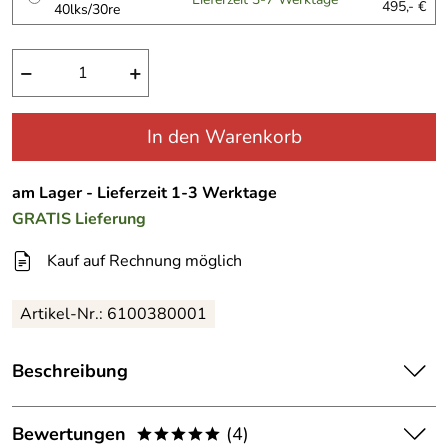
495,- €
40lks/30re
−
+
In den Warenkorb
am Lager - Lieferzeit 1-3 Werktage
GRATIS
Lieferung
Kauf auf Rechnung möglich
Artikel-Nr.:
6100380001
Beschreibung
Hepco & Becker Junior Koffersatz
Bewertungen
(4)
Wer kennt ihn nicht ! Den Koffer Junior von Hepco &
*****