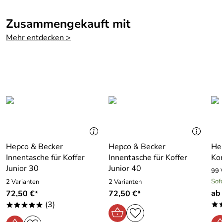
Steinmauer 6 66955 Pirmasens Deutschland,
Bewertungsdatum: 09.07.2011
www.hepco-becker.de
Zusammengekauft mit
Georg
****o
Verifizierte Bewertung
Mehr entdecken >
Praktische Gepäckproblem Lösung.
Relativ einfache Montage.
Insgesammt gut.
Kaufdatum: 21.02.2011
Bewertungsdatum: 08.03.2011
Hepco & Becker
Hepco & Becker
He
Innentasche für Koffer
Innentasche für Koffer
Ko
Junior 30
Junior 40
99 
Sof
2 Varianten
2 Varianten
ab
72,50 €*
72,50 €*
(3)
*
*****