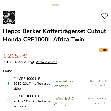
Hepco Becker Kofferträgerset Cutout
Honda CRF1000L Africa Twin
1.215,- €
inkl. 19% MwSt., zzgl.
Versandkosten
Farbe
für CRF 1000 L BJ
Lieferzeit 3-7
UVP: 1.365,- €
2016-2017, Kofferfarbe
1.215,- €
Werktage
silber
für CRF 1000 L BJ
Lieferzeit 3-7
UVP: 1.416,50 €
2016-2017, Kofferfarbe
1.261,- €
Werktage
schwarz