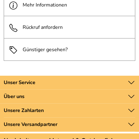
Mehr Informationen
Rückruf anfordern
Günstiger gesehen?
Unser Service
Kontakt
Über uns
Batteriegesetz
Unsere Bestseller
Unsere Zahlarten
Newsletter
Marken
Zahlung und Versand
Unsere Versandpartner
Neu
Angebote