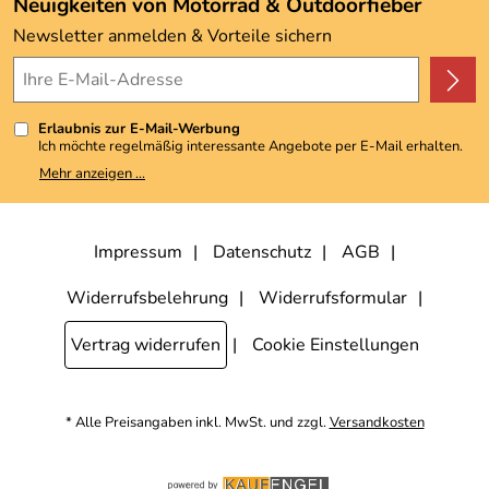
Neuigkeiten von Motorrad & Outdoorfieber
Kundenbewertungen (3.493)
Newsletter anmelden & Vorteile sichern
4,9/5
*****
Erlaubnis zur E-Mail-Werbung
Ich möchte regelmäßig interessante Angebote per E-Mail erhalten.
Meine E-Mail-Adresse wird nicht an andere Unternehmen
Mehr anzeigen ...
weitergegeben. Zu statistischen Zwecken wird in anonymer Form
ausgewertet, welche Links im Newsletter geklickt werden. Dabei ist
nicht erkennbar, welche konkrete Person geklickt hat. Diese
Einwilligung zur Nutzung meiner E-Mail-Adresse für Werbezwecke
kann ich jederzeit mit Wirkung für die Zukunft widerrufen, indem ich
Impressum
Datenschutz
AGB
den Link "Abmelden" am Ende des Newsletters anklicke. Die
Datenschutzerklärung
habe ich zur Kenntnis genommen.
Widerrufsbelehrung
Widerrufsformular
Vertrag widerrufen
Cookie Einstellungen
* Alle Preisangaben inkl. MwSt. und zzgl.
Versandkosten