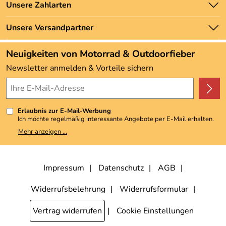
Unsere Bestseller
Unsere Zahlarten
Newsletter
Marken
Zahlung und Versand
Unsere Versandpartner
Neu
Angebote
Neuigkeiten von Motorrad & Outdoorfieber
Kundenbewertungen (3.492)
Newsletter anmelden & Vorteile sichern
4,9/5
*****
Erlaubnis zur E-Mail-Werbung
Ich möchte regelmäßig interessante Angebote per E-Mail erhalten.
Meine E-Mail-Adresse wird nicht an andere Unternehmen
Mehr anzeigen ...
weitergegeben. Zu statistischen Zwecken wird in anonymer Form
ausgewertet, welche Links im Newsletter geklickt werden. Dabei ist
nicht erkennbar, welche konkrete Person geklickt hat. Diese
Einwilligung zur Nutzung meiner E-Mail-Adresse für Werbezwecke
kann ich jederzeit mit Wirkung für die Zukunft widerrufen, indem ich
Impressum
Datenschutz
AGB
den Link "Abmelden" am Ende des Newsletters anklicke. Die
Datenschutzerklärung
habe ich zur Kenntnis genommen.
Widerrufsbelehrung
Widerrufsformular
Vertrag widerrufen
Cookie Einstellungen