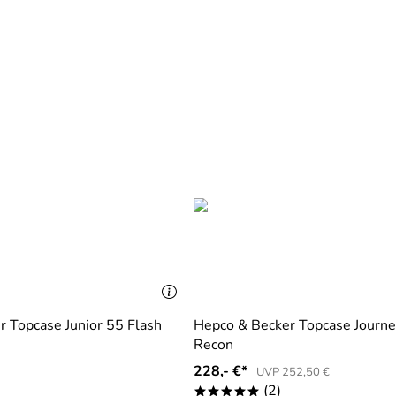
 Topcase Junior 55 Flash
Hepco & Becker Topcase Journ
Recon
228,- €*
UVP 252,50 €
(2)
*****