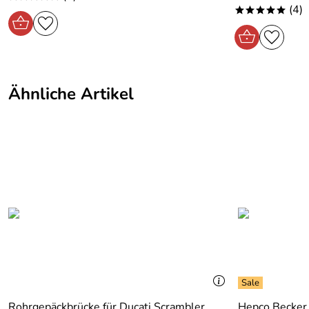
(4)
*****
Ähnliche Artikel
Rohrgepäckbrücke für Ducati Scrambler
Hepco Becker