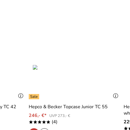
ey TC 42
Hepco & Becker Topcase Junior TC 55
He
wh
246,- €*
UVP 273,- €
(4)
22
*****
*