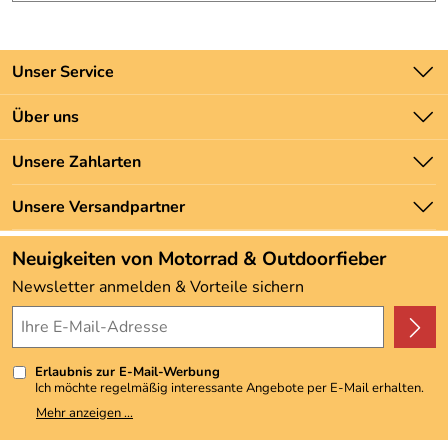
Unser Service
Kontakt
Über uns
Batteriegesetz
Unsere Bestseller
Unsere Zahlarten
Newsletter
Marken
Zahlung und Versand
Unsere Versandpartner
Neu
Angebote
Neuigkeiten von Motorrad & Outdoorfieber
Kundenbewertungen (3.493)
Newsletter anmelden & Vorteile sichern
4,9/5
*****
Erlaubnis zur E-Mail-Werbung
Ich möchte regelmäßig interessante Angebote per E-Mail erhalten.
Meine E-Mail-Adresse wird nicht an andere Unternehmen
Mehr anzeigen ...
weitergegeben. Zu statistischen Zwecken wird in anonymer Form
ausgewertet, welche Links im Newsletter geklickt werden. Dabei ist