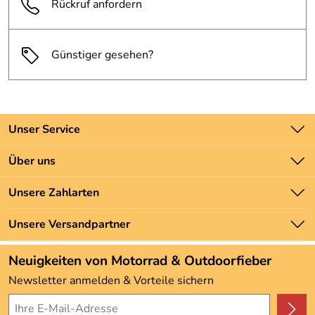
Rückruf anfordern
Günstiger gesehen?
Unser Service
Kontakt
Über uns
Batteriegesetz
Unsere Bestseller
Unsere Zahlarten
Newsletter
Marken
Zahlung und Versand
Unsere Versandpartner
Neu
Angebote
Neuigkeiten von Motorrad & Outdoorfieber
Kundenbewertungen (3.492)
Newsletter anmelden & Vorteile sichern
4,9/5
*****