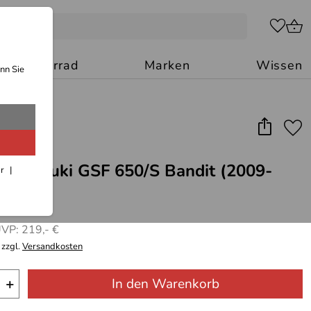
Motorrad
Marken
Wissen
nn Sie
für Suzuki GSF 650/S Bandit (2009-
ar
VP: 219,- €
 zzgl.
Versandkosten
+
In den Warenkorb