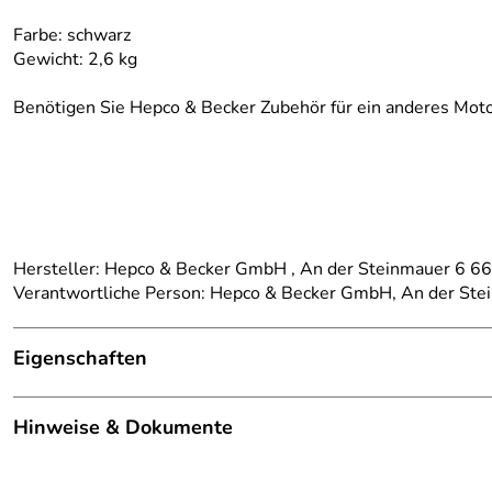
Farbe: schwarz
Gewicht: 2,6 kg
Benötigen Sie Hepco & Becker Zubehör für ein anderes Moto
Hersteller: Hepco & Becker GmbH , An der Steinmauer 6 
Verantwortliche Person: Hepco & Becker GmbH, An der St
Eigenschaften
Details
Hinweise & Dokumente
Kategorie:
Motorradträger, Alurack
Dokumente zum Download:
Marke:
Hepco Becker