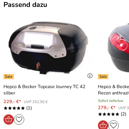
Passend dazu
Klicken Sie hier für weitere Informationen. (670kB)
passend für:
Suzuki GSF 650/S Bandit (2009-2016)
Hepco & Becker Topcase Journey TC 42
Hepco & Becke
silber
Recon anthrazi
Sofort lieferbar
229,- €*
UVP 252,50 €
279,- €*
(1)
UVP 3
*****
(2)
*****