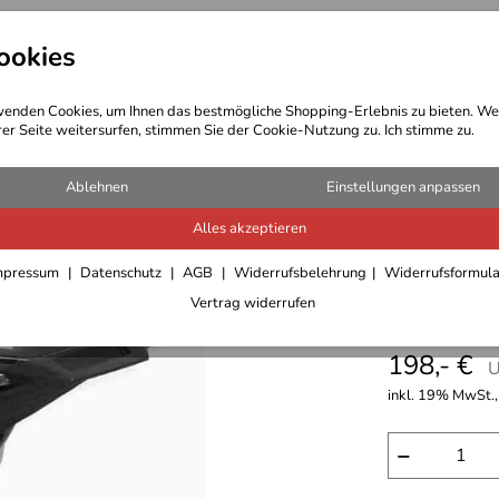
ookies
t Bekleidung
Outdoor Ausrüstung
enden Cookies, um Ihnen das bestmögliche Shopping-Erlebnis zu bieten. We
rer Seite weitersurfen, stimmen Sie der Cookie-Nutzung zu. Ich stimme zu.
Ablehnen
Einstellungen anpassen
Alles akzeptieren
Alurack 
mpressum
Datenschutz
AGB
Widerrufsbelehrung
Widerrufsformul
Vertrag widerrufen
2016)
198,- €
U
inkl. 19% MwSt.,
−