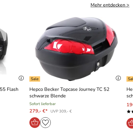
Mehr entdecken >
 55 Flash
Hepco Becker Topcase Journey TC 52
He
schwarze Blende
sc
Sofort lieferbar
19
279,- €*
UVP 309,- €
*