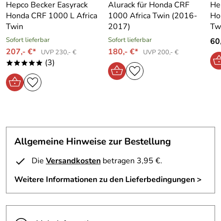
Die Fakten:
Hepco Becker Easyrack
Alurack für Honda CRF
He
• Wirksamer Schutz beim Offroadeinsatz gegen
Honda CRF 1000 L Africa
1000 Africa Twin (2016-
Ho
Steinschlag und bei Überfahrten
Twin
2017)
Tw
• Technisch hochwertige Verarbeitung - optisches
Sofort lieferbar
Sofort lieferbar
60,
Highlight
207,- €*
180,- €*
UVP 230,- €
UVP 200,- €
• Gefertigt aus hochfestem Aluminium, je nach Modell 3-4
(3)
*****
mm stark
• Passgenaue Fertigung, der Form des Motors und der
Auspuffanlage fahrzeugspezifisch angepaßt
• Kompletter Anbausatz mit Befestigungsmaterial, leicht
verständlicher Anleitung
• Made in Germany
Allgemeine Hinweise zur Bestellung
Die
Versandkosten
betragen 3,95 €.
Hersteller: Hepco & Becker GmbH , An der Steinmauer 6
66955 Pirmasens Deutschland, www.hepco-becker.de
Weitere Informationen zu den Lieferbedingungen >
Verantwortliche Person: Hepco & Becker GmbH, An der
Steinmauer 6 66955 Pirmasens Deutschland,
www.hepco-becker.de