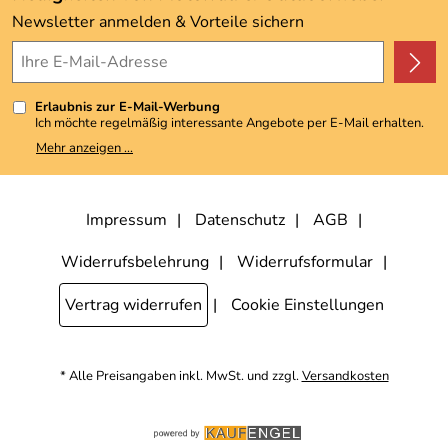
Kundenbewertungen (3.493)
Newsletter anmelden & Vorteile sichern
4,9/5
*****
Erlaubnis zur E-Mail-Werbung
Ich möchte regelmäßig interessante Angebote per E-Mail erhalten.
Meine E-Mail-Adresse wird nicht an andere Unternehmen
Mehr anzeigen ...
weitergegeben. Zu statistischen Zwecken wird in anonymer Form
ausgewertet, welche Links im Newsletter geklickt werden. Dabei ist
nicht erkennbar, welche konkrete Person geklickt hat. Diese
Einwilligung zur Nutzung meiner E-Mail-Adresse für Werbezwecke
kann ich jederzeit mit Wirkung für die Zukunft widerrufen, indem ich
Impressum
Datenschutz
AGB
den Link "Abmelden" am Ende des Newsletters anklicke. Die
Datenschutzerklärung
habe ich zur Kenntnis genommen.
Widerrufsbelehrung
Widerrufsformular
Vertrag widerrufen
Cookie Einstellungen
* Alle Preisangaben inkl. MwSt. und zzgl.
Versandkosten