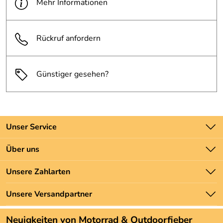
Mehr Informationen
Rückruf anfordern
Günstiger gesehen?
Unser Service
Kontakt
Über uns
Batteriegesetz
Unsere Bestseller
Unsere Zahlarten
Newsletter
Marken
Zahlung und Versand
Unsere Versandpartner
Neu
Angebote
Neuigkeiten von Motorrad & Outdoorfieber