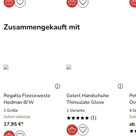
Zusammengekauft mit
Regatta Fleeceweste
Gelert Handschuhe
Pe
Hedman B/W
Thinsulate Glove
Ov
1 Größe
1 Variante
4 G
Sofort lieferbar
Sof
(1)
*****
17,95 €*
ab
*