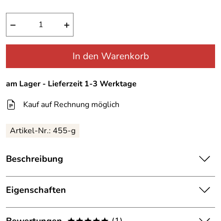
−
+
In den Warenkorb
am Lager - Lieferzeit 1-3 Werktage
Kauf auf Rechnung möglich
Artikel-Nr.:
455-g
Beschreibung
Gelert Mütze Watch Hat - Strickmütze
Eigenschaften
Sehr angenehm zu tragende Mütze Beanie aus 100%
Details
Polyacryl in Strickoptik. Einheitsgröße. Diese Mütze von