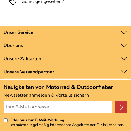
Günstiger gesehen?
Unser Service
Kontakt
Über uns
Batteriegesetz
Unsere Bestseller
Unsere Zahlarten
Newsletter
Marken
Zahlung und Versand
Unsere Versandpartner
Neu
Angebote
Neuigkeiten von Motorrad & Outdoorfieber
Kundenbewertungen (3.492)
Newsletter anmelden & Vorteile sichern
4,9/5
*****
Erlaubnis zur E-Mail-Werbung
Ich möchte regelmäßig interessante Angebote per E-Mail erhalten.
Meine E-Mail-Adresse wird nicht an andere Unternehmen