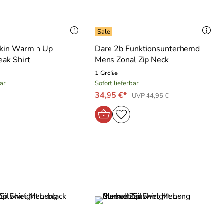
skin Warm n Up
Dare 2b Funktionsunterhemd
eak Shirt
Mens Zonal Zip Neck
1 Größe
bar
Sofort lieferbar
34,95 €*
UVP 44,95 €