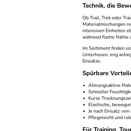
Technik, die Bew
Ob Trail, Trek oder Tr
Materialmischungen re
intensiven Einheiten 
während flache Nähte 
Im Sortiment finden si
Unterhosen, eng anlie
Einsätze.
Spürbare Vorteile
Atmungsaktive Mater
Schneller Feuchtigk
Kurze Trocknungszei
Elastische, bewegu
Je nach Einsatz: vo
Pflegeleicht und rob
Für Training, Tou