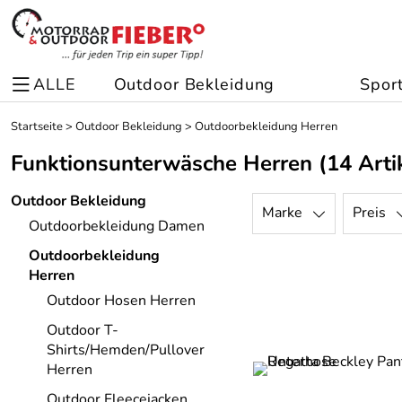
ALLE
Outdoor Bekleidung
Spor
Startseite
>
Outdoor Bekleidung
>
Outdoorbekleidung Herren
Funktionsunterwäsche Herren
(14 Arti
Outdoor Bekleidung
Marke
Preis
Outdoorbekleidung Damen
Outdoorbekleidung
Herren
Outdoor Hosen Herren
Outdoor T-
Shirts/Hemden/Pullover
Herren
Outdoor Fleecejacken