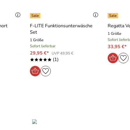
hort
F-LITE Funktionsunterwäsche
Regatta V
Set
1 Größe
Sofort liefer
1 Größe
Sofort lieferbar
33,95 €*
29,95 €*
UVP 49,95 €
(1)
*****