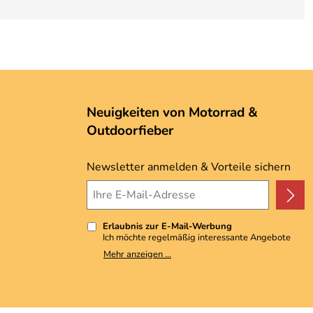
Neuigkeiten von Motorrad &
Outdoorfieber
Newsletter anmelden & Vorteile sichern
Erlaubnis zur E-Mail-Werbung
Ich möchte regelmäßig interessante Angebote
per E-Mail erhalten. Meine E-Mail-Adresse wird
Mehr anzeigen ...
nicht an andere Unternehmen weitergegeben. Zu
statistischen Zwecken wird in anonymer Form
ausgewertet, welche Links im Newsletter
geklickt werden. Dabei ist nicht erkennbar,
welche konkrete Person geklickt hat. Diese
Einwilligung zur Nutzung meiner E-Mail-Adresse