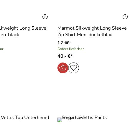
lkweight Long Sleeve
Marmot Silkweight Long Sleeve
Men-black
Zip Shirt Men-dunkelblau
1 Größe
bar
Sofort lieferbar
40,- €*