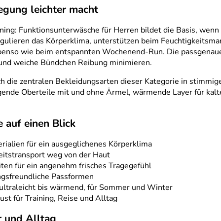
egung leichter macht
aining: Funktionsunterwäsche für Herren bildet die Basis, we
gulieren das Körperklima, unterstützen beim Feuchtigkeitsman
ebenso wie beim entspannten Wochenend-Run. Die passgenauen
und weiche Bündchen Reibung minimieren.
ch die zentralen Bekleidungsarten dieser Kategorie in stimmig
gende Oberteile mit und ohne Ärmel, wärmende Layer für kalt
 auf einen Blick
ialien für ein ausgeglichenes Körperklima
eitstransport weg von der Haut
ten für ein angenehm frisches Tragegefühl
ngsfreundliche Passformen
n ultraleicht bis wärmend, für Sommer und Winter
ust für Training, Reise und Alltag
r und Alltag