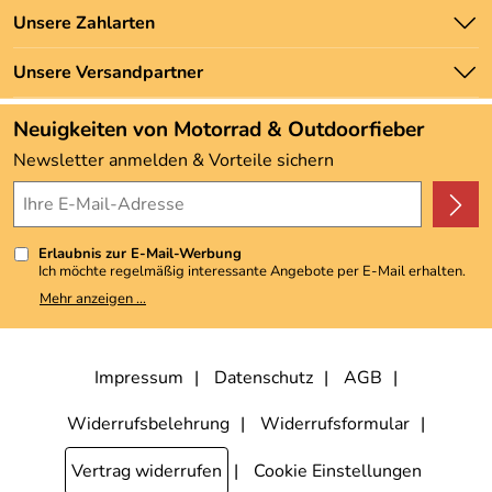
Batteriegesetz
Unsere Bestseller
Unsere Zahlarten
Newsletter
Marken
Zahlung und Versand
Unsere Versandpartner
Neu
Angebote
Neuigkeiten von Motorrad & Outdoorfieber
Kundenbewertungen (3.492)
Newsletter anmelden & Vorteile sichern
4,9/5
*****
Erlaubnis zur E-Mail-Werbung
Ich möchte regelmäßig interessante Angebote per E-Mail erhalten.
Meine E-Mail-Adresse wird nicht an andere Unternehmen
Mehr anzeigen ...
weitergegeben. Zu statistischen Zwecken wird in anonymer Form
ausgewertet, welche Links im Newsletter geklickt werden. Dabei ist
nicht erkennbar, welche konkrete Person geklickt hat. Diese
Einwilligung zur Nutzung meiner E-Mail-Adresse für Werbezwecke
kann ich jederzeit mit Wirkung für die Zukunft widerrufen, indem ich
Impressum
Datenschutz
AGB
den Link "Abmelden" am Ende des Newsletters anklicke. Die
Datenschutzerklärung
habe ich zur Kenntnis genommen.
Widerrufsbelehrung
Widerrufsformular
Vertrag widerrufen
Cookie Einstellungen