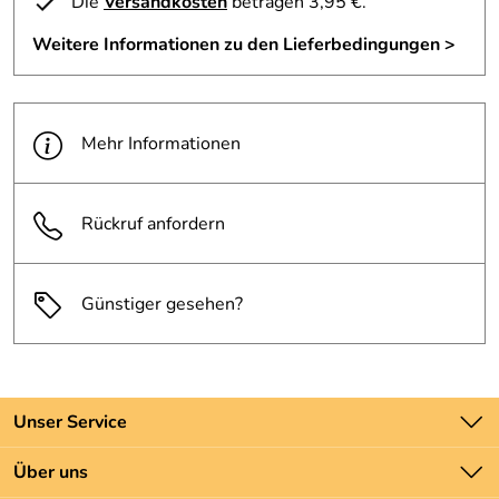
Die
Versandkosten
betragen 3,95 €.
Weitere Informationen zu den Lieferbedingungen >
Mehr Informationen
Rückruf anfordern
Günstiger gesehen?
Unser Service
Kontakt
Über uns