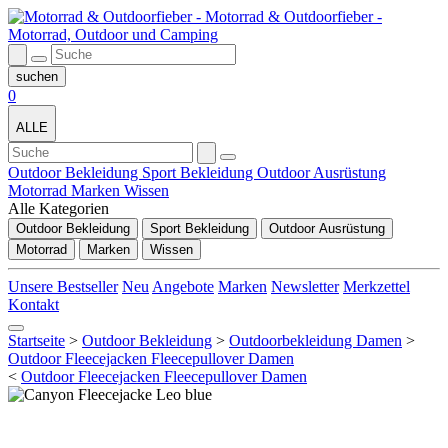
0
ALLE
Outdoor Bekleidung
Sport Bekleidung
Outdoor Ausrüstung
Motorrad
Marken
Wissen
Alle Kategorien
Outdoor Bekleidung
Sport Bekleidung
Outdoor Ausrüstung
Motorrad
Marken
Wissen
Unsere Bestseller
Neu
Angebote
Marken
Newsletter
Merkzettel
Kontakt
Startseite
>
Outdoor Bekleidung
>
Outdoorbekleidung Damen
>
Outdoor Fleecejacken Fleecepullover Damen
<
Outdoor Fleecejacken Fleecepullover Damen