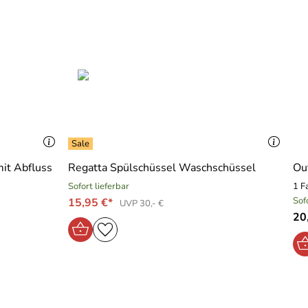
it Abfluss
Regatta Spülschüssel Waschschüssel
Ou
Sofort lieferbar
1 F
Sof
15,95 €*
UVP 30,- €
20