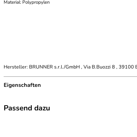
Material: Polypropylen
Hersteller: BRUNNER s.r.l./GmbH , Via B.Buozzi 8 , 39100 Bo
Eigenschaften
Details
Passend dazu
Kategorie:
Campingzubehör, Outdoorküche, Accesso
Marke:
Brunner
Material:
Polypropylen