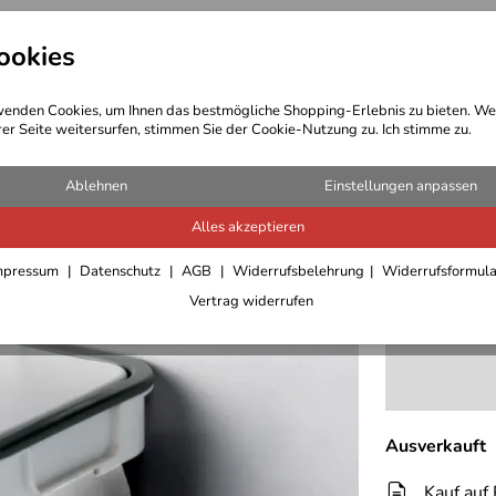
ookies
t Bekleidung
Outdoor Ausrüstung
enden Cookies, um Ihnen das bestmögliche Shopping-Erlebnis zu bieten. We
rer Seite weitersurfen, stimmen Sie der Cookie-Nutzung zu. Ich stimme zu.
Ablehnen
Einstellungen anpassen
Brunner 
Alles akzeptieren
8,50 €
mpressum
Datenschutz
AGB
Widerrufsbelehrung
Widerrufsformul
inkl. 19% MwSt.,
Vertrag widerrufen
Verfügbarkeit
Ausverkauft
Kauf auf