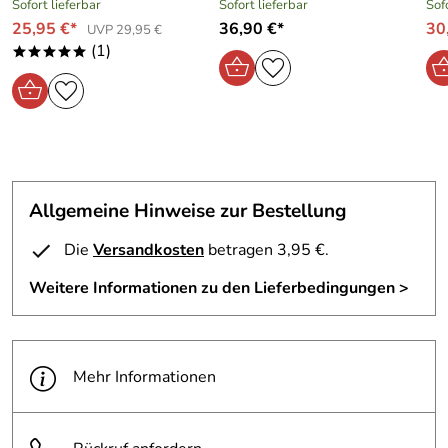
Sofort lieferbar
Sofort lieferbar
Sof
25,95 €*
36,90 €*
30
UVP 29,95 €
(1)
*****
Allgemeine Hinweise zur Bestellung
Die
Versandkosten
betragen 3,95 €.
Weitere Informationen zu den Lieferbedingungen >
Mehr Informationen