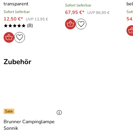
transparent
be
Sofort lieferbar
Sofort lieferbar
67,95 €*
Sof
UVP 86,95 €
12,50 €*
54
UVP 13,95 €
(8)
*****
Hersteller: BRUNNER s.r.l./GmbH , Via B.Buozzi 8 ,
39100 Bolzano , Italien, info@brunner.it
Zubehör
Brunner Campinglampe
Sonnik