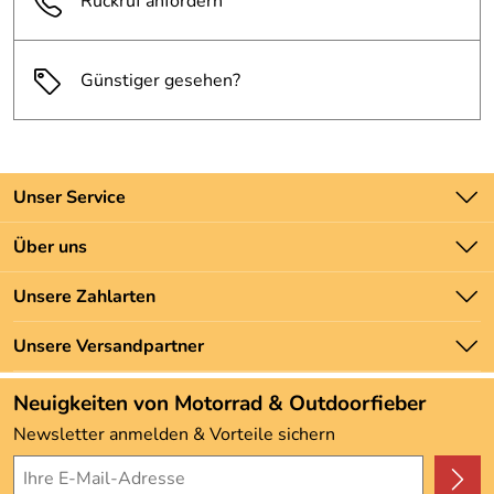
Rückruf anfordern
Günstiger gesehen?
Unser Service
Kontakt
Über uns
Batteriegesetz
Unsere Bestseller
Unsere Zahlarten
Newsletter
Marken
Zahlung und Versand
Unsere Versandpartner
Neu
Angebote
Neuigkeiten von Motorrad & Outdoorfieber
Kundenbewertungen (3.493)
Newsletter anmelden & Vorteile sichern
4,9/5
*****