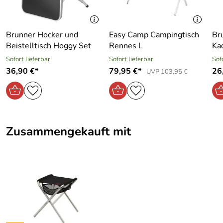
Brunner Hocker und
Easy Camp Campingtisch
Bru
Beistelltisch Hoggy Set
Rennes L
Ka
Sofort lieferbar
Sofort lieferbar
Sof
36,90 €*
79,95 €*
26
UVP 103,95 €
Zusammengekauft mit