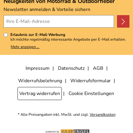
Neuigkeiten von Motorrad & Outdoorfieber
Kundenbewertungen (3.492)
Newsletter anmelden & Vorteile sichern
4,9/5
*****
Erlaubnis zur E-Mail-Werbung
Ich möchte regelmäßig interessante Angebote per E-Mail erhalten.
Meine E-Mail-Adresse wird nicht an andere Unternehmen
Mehr anzeigen ...
weitergegeben. Zu statistischen Zwecken wird in anonymer Form
ausgewertet, welche Links im Newsletter geklickt werden. Dabei ist
nicht erkennbar, welche konkrete Person geklickt hat. Diese
Einwilligung zur Nutzung meiner E-Mail-Adresse für Werbezwecke
kann ich jederzeit mit Wirkung für die Zukunft widerrufen, indem ich
Impressum
Datenschutz
AGB
den Link "Abmelden" am Ende des Newsletters anklicke. Die
Datenschutzerklärung
habe ich zur Kenntnis genommen.
Widerrufsbelehrung
Widerrufsformular
Vertrag widerrufen
Cookie Einstellungen
* Alle Preisangaben inkl. MwSt. und zzgl.
Versandkosten