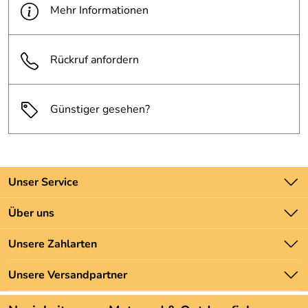
Mehr Informationen
Rückruf anfordern
Günstiger gesehen?
Unser Service
Kontakt
Über uns
Batteriegesetz
Unsere Bestseller
Unsere Zahlarten
Newsletter
Marken
Zahlung und Versand
Unsere Versandpartner
Neu
Angebote