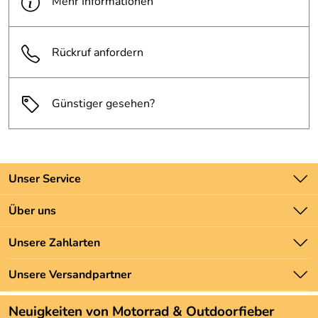
Mehr Informationen
Rückruf anfordern
Günstiger gesehen?
Unser Service
Kontakt
Über uns
Batteriegesetz
Unsere Bestseller
Unsere Zahlarten
Newsletter
Marken
Zahlung und Versand
Unsere Versandpartner
Neu
Angebote
Neuigkeiten von Motorrad & Outdoorfieber