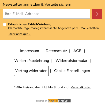
Kundenbewertungen (3.492)
Newsletter anmelden & Vorteile sichern
4,9/5
*****
Erlaubnis zur E-Mail-Werbung
Ich möchte regelmäßig interessante Angebote per E-Mail erhalten.
Meine E-Mail-Adresse wird nicht an andere Unternehmen
Mehr anzeigen ...
weitergegeben. Zu statistischen Zwecken wird in anonymer Form
ausgewertet, welche Links im Newsletter geklickt werden. Dabei ist
nicht erkennbar, welche konkrete Person geklickt hat. Diese
Einwilligung zur Nutzung meiner E-Mail-Adresse für Werbezwecke
kann ich jederzeit mit Wirkung für die Zukunft widerrufen, indem ich
Impressum
Datenschutz
AGB
den Link "Abmelden" am Ende des Newsletters anklicke. Die
Datenschutzerklärung
habe ich zur Kenntnis genommen.
Widerrufsbelehrung
Widerrufsformular
Vertrag widerrufen
Cookie Einstellungen
* Alle Preisangaben inkl. MwSt. und zzgl.
Versandkosten