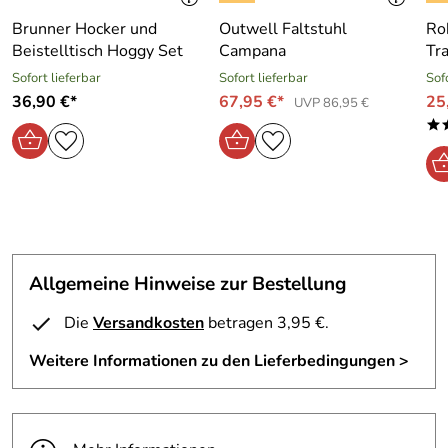
Untergrund achten! Achtung: Vor jedem Gebrauch auf
Intaktheit prüfen, bei Schäden Produkt entsorgen!
Brunner Hocker und
Outwell Faltstuhl
Ro
Achtung: Nicht für Kleinkinder unter 36 Monaten geeignet,
Beistelltisch Hoggy Set
Campana
Tra
Packsack enthalten - Erstickungsgefahr!
Sofort lieferbar
Sofort lieferbar
Sof
36,90 €*
67,95 €*
25
UVP 86,95 €
*
Hersteller: RELAGS GmbH , Im Grund 6 - 10 83104
Tuntenhausen / Hohenthann GERMANY, relags@relags.de
Verantwortliche Person: RELAGS GmbH , Im Grund 6 - 10
83104 Tuntenhausen / Hohenthann GERMANY,
relags@relags.de
Allgemeine Hinweise zur Bestellung
Die
Versandkosten
betragen 3,95 €.
Weitere Informationen zu den Lieferbedingungen >