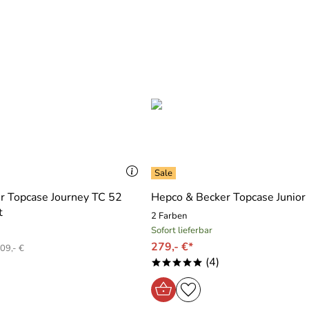
r Topcase Journey TC 52
Hepco & Becker Topcase Junior
t
2 Farben
Sofort lieferbar
279,- €*
09,- €
(4)
*****