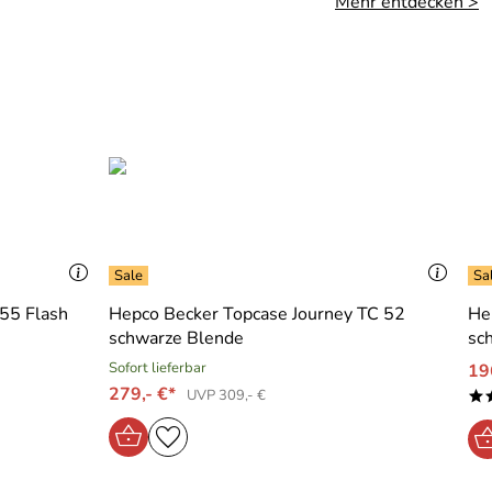
Mehr entdecken >
 55 Flash
Hepco Becker Topcase Journey TC 52
He
schwarze Blende
sc
Sofort lieferbar
19
279,- €*
UVP 309,- €
*