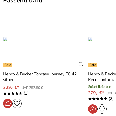
Passend dazu
Klicken Sie hier für weitere Informationen. (540kB)
Hepco & Becker Topcase Journey TC 42
Hepco & Becke
silber
Recon anthrazi
Sofort lieferbar
229,- €*
UVP 252,50 €
279,- €*
(1)
UVP 3
*****
(2)
*****