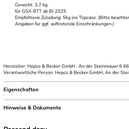
Gewicht: 3,7 kg
für GSX-8TT ab BJ 2025
Empfohlene Zuladung: 5kg ins Topcase. (Bitte beachte
Angaben für ggf. auftretende Einschränkungen.)
Hersteller: Hepco & Becker GmbH , An der Steinmauer 6 
Verantwortliche Person: Hepco & Becker GmbH, An der St
Eigenschaften
Details
Hinweise & Dokumente
Marke:
Hepco Becker
Dokumente zum Download:
passend für:
Suzuki GSX-8TT ab BJ 2025