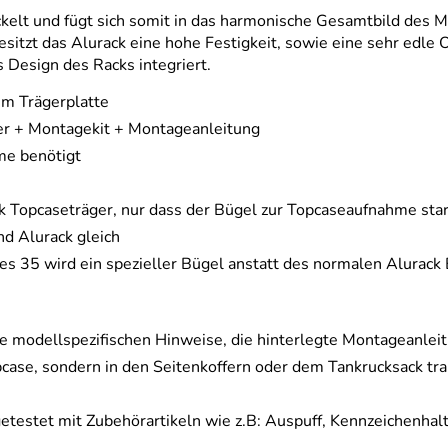
ckelt und fügt sich somit in das harmonische Gesamtbild des 
itzt das Alurack eine hohe Festigkeit, sowie eine sehr edle 
 Design des Racks integriert.
um Trägerplatte
ger + Montagekit + Montageanleitung
me benötigt
ck Topcaseträger, nur dass der Bügel zur Topcaseaufnahme sta
nd Alurack gleich
s 35 wird ein spezieller Bügel anstatt des normalen Alurac
e modellspezifischen Hinweise, die hinterlegte Montageanlei
case, sondern in den Seitenkoffern oder dem Tankrucksack tra
getestet mit Zubehörartikeln wie z.B: Auspuff, Kennzeichenhal