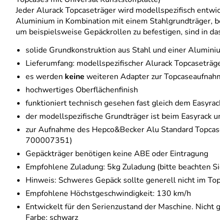
Jeder Alurack Topcaseträger wird modellspezifisch entwi
Aluminium in Kombination mit einem Stahlgrundträger, bes
um beispielsweise Gepäckrollen zu befestigen, sind in das
solide Grundkonstruktion aus Stahl und einer Alumini
Lieferumfang: modellspezifischer Alurack Topcaseträ
es werden
keine
weiteren Adapter zur Topcaseaufnah
hochwertiges Oberflächenfinish
funktioniert technisch gesehen fast gleich dem Easyra
der modellspezifische Grundträger ist beim Easyrack u
zur Aufnahme des Hepco&Becker Alu Standard Topcase
700007351)
Gepäckträger benötigen keine ABE oder Eintragung
Empfohlene Zuladung: 5kg Zuladung (bitte beachten Si
Hinweis: Schweres Gepäck sollte generell nicht im Top
Empfohlene Höchstgeschwindigkeit: 130 km/h
Entwickelt für den Serienzustand der Maschine. Nicht 
Farbe: schwarz