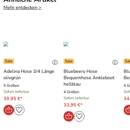
Mehr entdecken >
Adelina Hose 3/4 Länge
Bluebeery Hose
Bl
olivgrün
Bequemhose Ankleboot
Be
hellblau
5 Größen
4 G
Sofort lieferbar
Sof
4 Größen
39,95 €*
Sofort lieferbar
34
33,95 €*