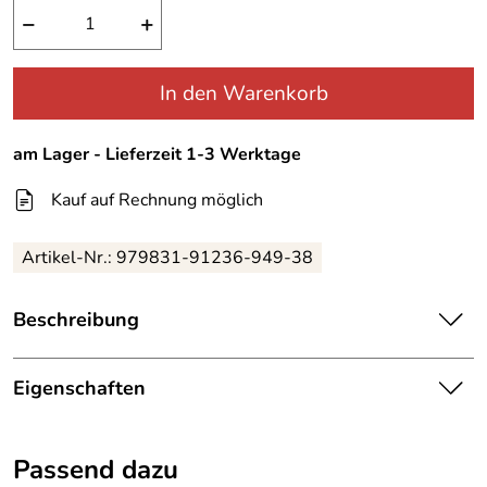
−
+
In den Warenkorb
am Lager - Lieferzeit 1-3 Werktage
Kauf auf Rechnung möglich
Artikel-Nr.:
979831-91236-949-38
Beschreibung
Adelina 7/8 Hose Print Leaves
Eigenschaften
Sie wollen Abwechslung in Ihrem Kleiderschrank ! Dann
Details
liegen Sie bei dieser schönen Printhose in 7/8 Länge
richtig. Es ist die perfekte Hose für den Sommer. Der
Passend dazu
grün-khaki-ecruweiss-rosa-braun-
Druck zeigt Blätter und Gräser. Kombinieren Sie dazu ein
Farbe: