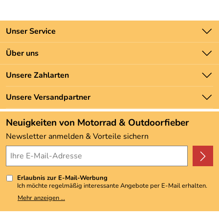
Unser Service
Kontakt
Über uns
Batteriegesetz
Unsere Bestseller
Unsere Zahlarten
Newsletter
Marken
Zahlung und Versand
Unsere Versandpartner
Neu
Angebote
Neuigkeiten von Motorrad & Outdoorfieber
Kundenbewertungen (3.492)
Newsletter anmelden & Vorteile sichern
4,9/5
*****
Erlaubnis zur E-Mail-Werbung
Ich möchte regelmäßig interessante Angebote per E-Mail erhalten.
Meine E-Mail-Adresse wird nicht an andere Unternehmen
Mehr anzeigen ...
weitergegeben. Zu statistischen Zwecken wird in anonymer Form
ausgewertet, welche Links im Newsletter geklickt werden. Dabei ist
nicht erkennbar, welche konkrete Person geklickt hat. Diese