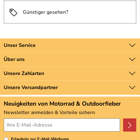
Günstiger gesehen?
Unser Service
Kontakt
Über uns
Batteriegesetz
Unsere Bestseller
Unsere Zahlarten
Newsletter
Marken
Zahlung und Versand
Unsere Versandpartner
Neu
Angebote
Neuigkeiten von Motorrad & Outdoorfieber
Kundenbewertungen (3.493)
Newsletter anmelden & Vorteile sichern
4,9/5
*****
Erlaubnis zur E-Mail-Werbung