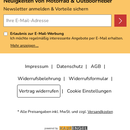
Neuigkeiten von Motorrad & Outdoorfieber
Kundenbewertungen (3.493)
Newsletter anmelden & Vorteile sichern
4,9/5
*****
Erlaubnis zur E-Mail-Werbung
Ich möchte regelmäßig interessante Angebote per E-Mail erhalten.
Meine E-Mail-Adresse wird nicht an andere Unternehmen
Mehr anzeigen ...
weitergegeben. Zu statistischen Zwecken wird in anonymer Form
ausgewertet, welche Links im Newsletter geklickt werden. Dabei ist
nicht erkennbar, welche konkrete Person geklickt hat. Diese
Einwilligung zur Nutzung meiner E-Mail-Adresse für Werbezwecke
kann ich jederzeit mit Wirkung für die Zukunft widerrufen, indem ich
Impressum
Datenschutz
AGB
den Link "Abmelden" am Ende des Newsletters anklicke. Die
Datenschutzerklärung
habe ich zur Kenntnis genommen.
Widerrufsbelehrung
Widerrufsformular
Vertrag widerrufen
Cookie Einstellungen
* Alle Preisangaben inkl. MwSt. und zzgl.
Versandkosten