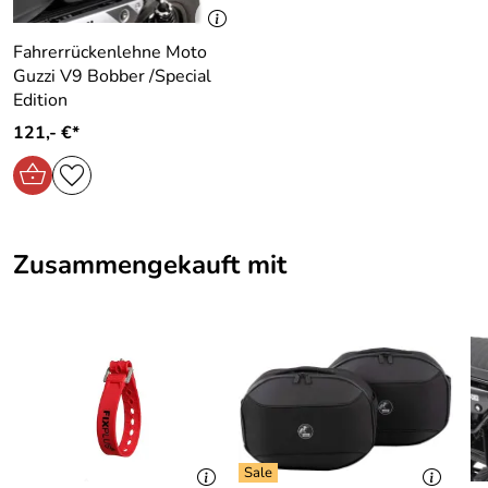
Steinmauer 6 66955 Pirmasens Deutschland,
www.hepco-becker.de
Fahrerrückenlehne Moto
Guzzi V9 Bobber /Special
Edition
121,- €*
Zusammengekauft mit