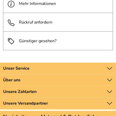
Mehr Informationen
Rückruf anfordern
Günstiger gesehen?
Unser Service
Kontakt
Über uns
Batteriegesetz
Unsere Bestseller
Unsere Zahlarten
Newsletter
Marken
Zahlung und Versand
Unsere Versandpartner
Neu
Angebote